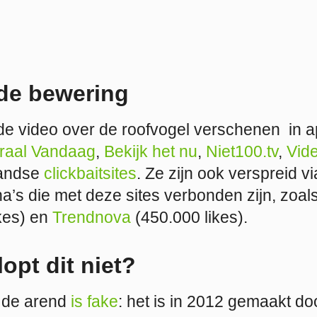
de bewering
de video over de roofvogel verschenen in ap
iraal Vandaag
,
Bekijk het nu
,
Niet100.tv
,
Vid
landse
clickbaitsites
. Ze zijn ook verspreid vi
’s die met deze sites verbonden zijn, zoal
kes) en
Trendnova
(450.000 likes).
opt dit niet?
n de arend
is fake
: het is in 2012 gemaakt do