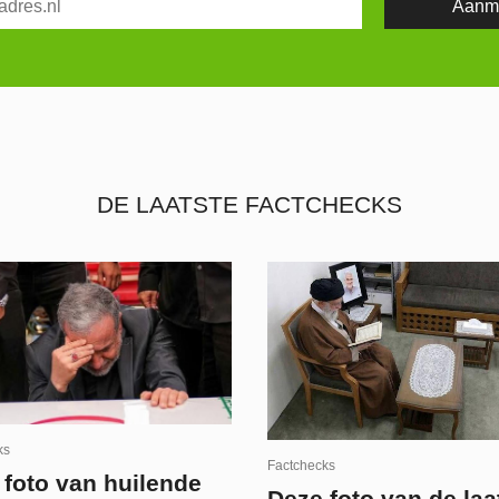
DE LAATSTE FACTCHECKS
ks
Factchecks
 foto van huilende
Deze foto van de laa