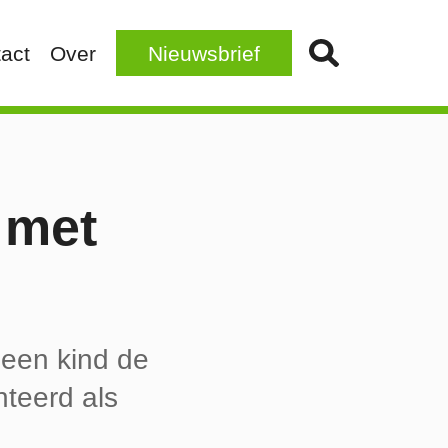
act
Over
Nieuwsbrief
 met
 een kind de
nteerd als