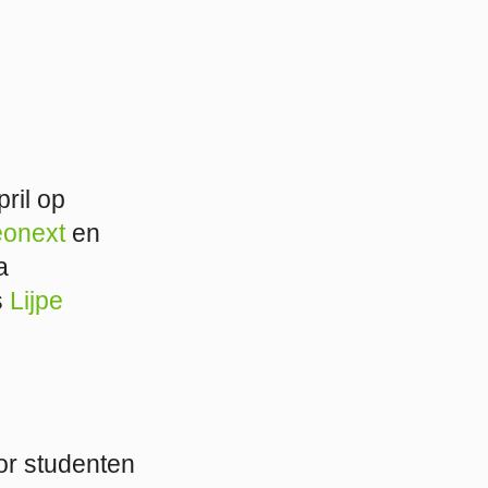
ril op
eonext
en
a
s
Lijpe
or studenten