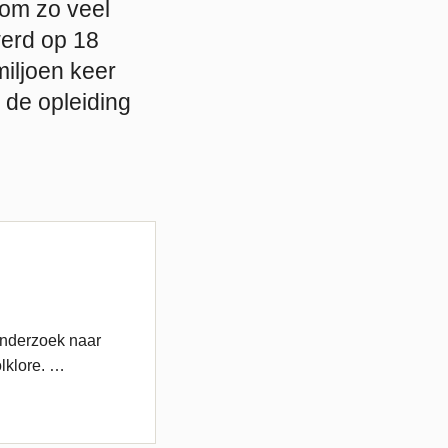
 om zo veel
werd op 18
iljoen keer
 de opleiding
onderzoek naar
lklore. …