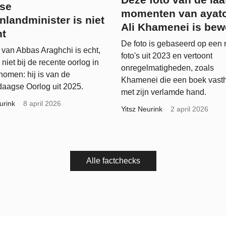
nse
momenten van ayato
nlandminister is niet
Ali Khamenei is bew
nt
De foto is gebaseerd op een 
 van Abbas Araghchi is echt,
foto's uit 2023 en vertoont
 niet bij de recente oorlog in
onregelmatigheden, zoals
nomen: hij is van de
Khamenei die een boek vast
daagse Oorlog uit 2025.
met zijn verlamde hand.
urink
8 april 2026
Yitsz Neurink
2 april 2026
Alle factchecks