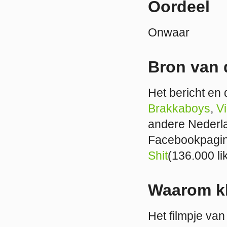
Oordeel
Onwaar
Bron van 
Het bericht en 
Brakkaboys
,
V
andere Neder
Facebookpagina
Shit
(136.000 li
Waarom kl
Het filmpje va