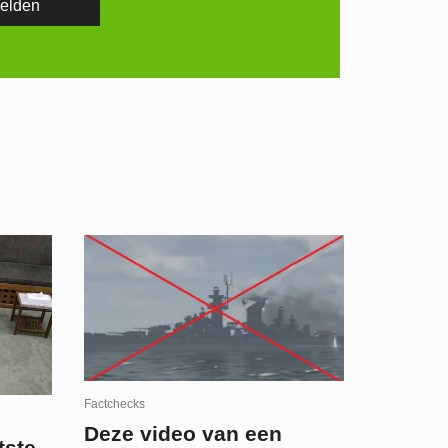
Factchecks
Deze video van een
tste