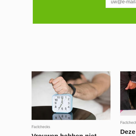
Factchec
Factchecks
Deze
Vrouwen hebben niet