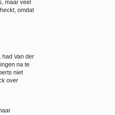
s, maar veel
checkt, omdat
, had Van der
ingen na te
erts niet
ck over
 maar