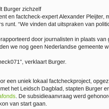
t Burger zichzelf
nt en factcheck-expert Alexander Pleijter, m
runt. “We vinden dat uitspraken van politic
apporteerd door journalisten in plaats van 
den we nog geen Nederlandse gemeente wa
eck071”, verklaart Burger.
or een uniek lokaal factcheckproject, opgez
et het Leidsch Dagblad, stapten Burger en 
afonds
. De subsidieaanvraag werd gehonor
on van start gaan.