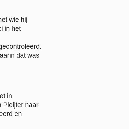
et wie hij
i in het
gecontroleerd.
arin dat was
et in
Pleijter naar
eerd en