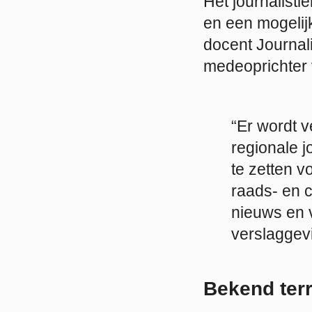
Het journalist
en een mogelijk
docent Journal
medeoprichter 
“Er wordt v
regionale 
te zetten v
raads- en 
nieuws en 
verslaggev
Bekend terr