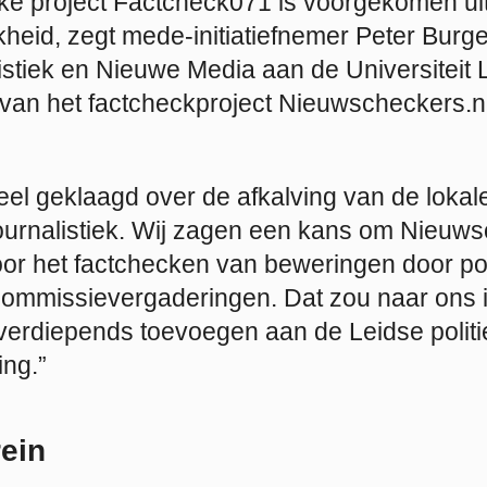
ieke project Factcheck071 is voorgekomen ui
heid, zegt mede-initiatiefnemer Peter Burger
istiek en Nieuwe Media aan de Universiteit 
van het factcheckproject Nieuwscheckers.nl
eel geklaagd over de afkalving van de lokal
journalistiek. Wij zagen een kans om Nieuws
oor het factchecken van beweringen door poli
commissievergaderingen. Dat zou naar ons i
verdiepends toevoegen aan de Leidse polit
ing.”
ein