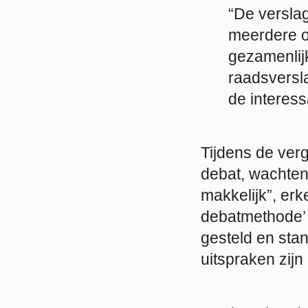
“De versla
meerdere o
gezamenlij
raadsversla
de interes
Tijdens de ver
debat, wachtend
makkelijk”, erk
debatmethode’ 
gesteld en sta
uitspraken zijn 