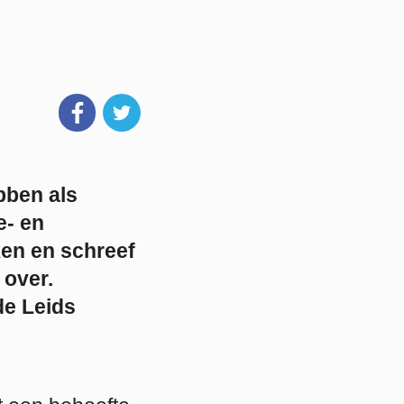
bben als
e- en
ken en schreef
 over.
de Leids