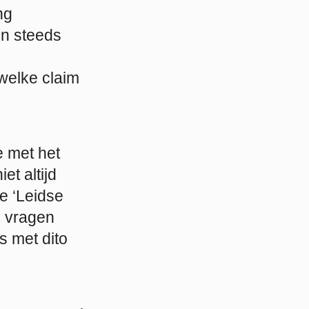
ng
en steeds
 welke claim
 met het
t altijd
De ‘Leidse
l vragen
s met dito