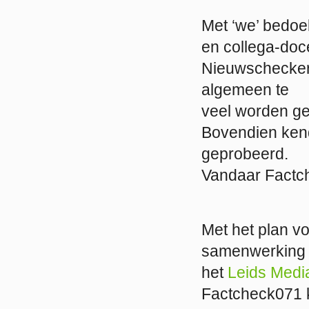
Met ‘we’ bedoel
en collega-doce
Nieuwscheckers 
algemeen te
veel worden ger
Bovendien ken
geprobeerd.
Vandaar Factch
Met het plan vo
samenwerking m
het
Leids Medi
Factcheck071 k