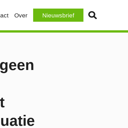
act
Over
Nieuwsbrief
 geen
t
luatie