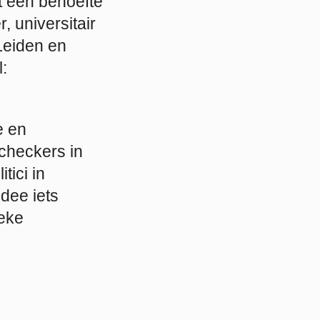
t een behoefte
, universitair
Leiden en
:
e en
checkers in
tici in
dee iets
ieke