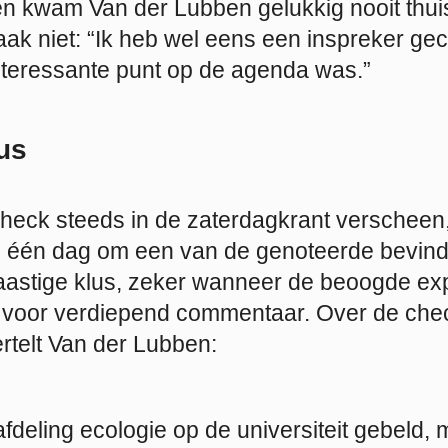
n kwam Van der Lubben gelukkig nooit thui
aak niet: “Ik heb wel eens een inspreker ge
interessante punt op de agenda was.”
us
heck steeds in de zaterdagkrant verscheen
 één dag om een van de genoteerde bevind
aastige klus, zeker wanneer de beoogde exp
n voor verdiepend commentaar. Over de che
rtelt Van der Lubben:
afdeling ecologie op de universiteit gebeld,