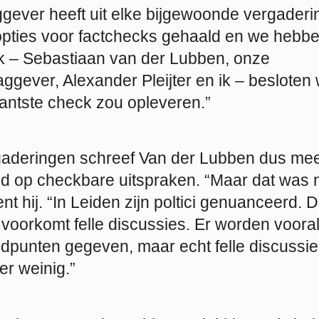
ggever heeft uit elke bijgewoonde vergaderi
pties voor factchecks gehaald en we hebb
k – Sebastiaan van der Lubben, onze
ggever, Alexander Pleijter en ik – besloten
santste check zou opleveren.”
gaderingen schreef Van der Lubben dus mee
 op checkbare uitspraken. “Maar dat was nie
ent hij. “In Leiden zijn poltici genuanceerd. 
voorkomt felle discussies. Er worden voora
ndpunten gegeven, maar echt felle discussie
er weinig.”