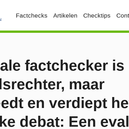
Factchecks
Artikelen
Checktips
Cont
ale factchecker is
srechter, maar
edt en verdiept he
eke debat: Een eva