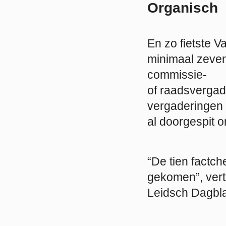
Organisch
En zo fietste 
minimaal zeve
commissie-
of raadsvergad
vergaderingen
al doorgespit 
“De tien factc
gekomen”, vert
Leidsch Dagbl