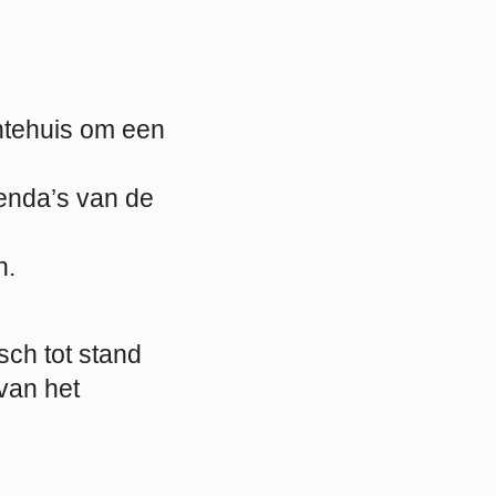
ntehuis om een
genda’s van de
n.
sch tot stand
van het