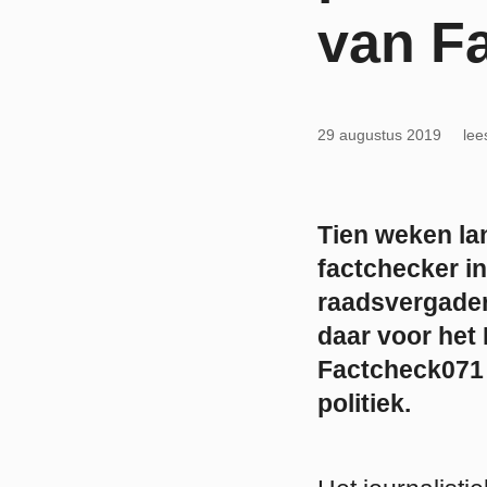
van F
29 augustus 2019
lee
Tien weken la
factchecker in
raadsvergader
daar voor het
Factcheck071 g
politiek.