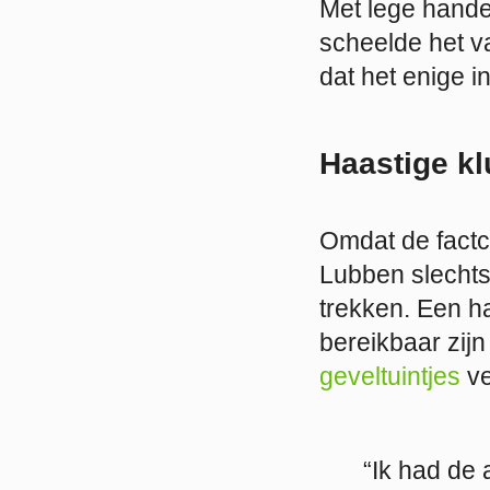
Met lege hande
scheelde het v
dat het enige 
Haastige kl
Omdat de factc
Lubben slechts
trekken. Een h
bereikbaar zij
geveltuintjes
ve
“Ik had de 