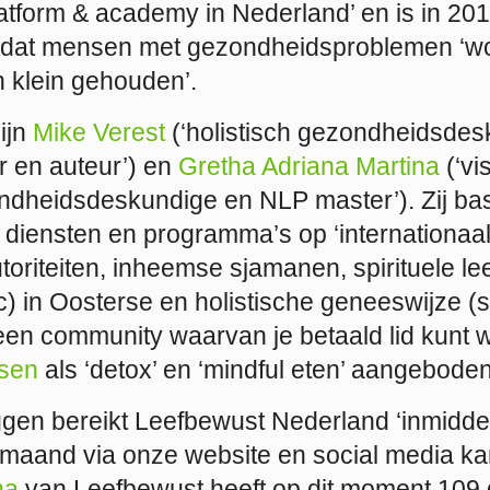
tform & academy in Nederland’ en is in 2
dat mensen met gezondheidsproblemen ‘w
 klein gehouden’.
ijn
Mike Verest
(‘holistisch gezondheidsdes
 en auteur’) en
Gretha Adriana Martina
(‘vi
ondheidsdeskundige en NLP master’). Zij ba
 diensten en programma’s op ‘internationaa
oriteiten, inheemse sjamanen, spirituele l
) in Oosterse en holistische geneeswijze (si
een community waarvan je betaald lid kunt
sen
als ‘detox’ en ‘mindful eten’ aangeboden
gen bereikt Leefbewust Nederland ‘inmidde
maand via onze website en social media ka
na
van Leefbewust heeft op dit moment 109