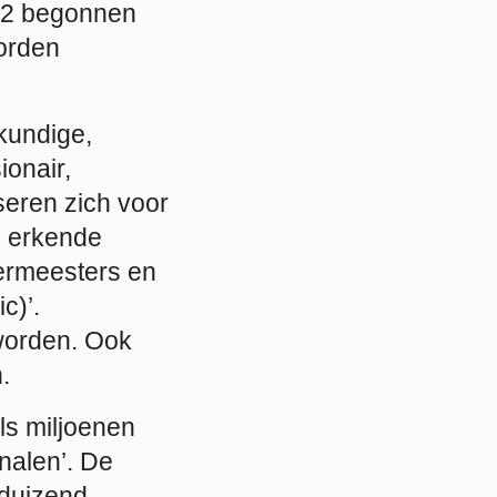
012 begonnen
orden
kundige,
sionair,
seren zich voor
l erkende
eermeesters en
c)’.
 worden. Ook
.
ls miljoenen
nalen’. De
 duizend