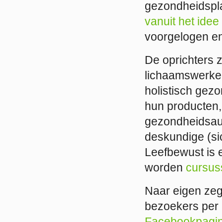
gezondheidspla
vanuit het idee
voorgelogen en
De oprichters z
lichaamswerker
holistisch gez
hun producten,
gezondheidsaut
deskundige (sic
Leefbewust is 
worden
cursus
Naar eigen zeg
bezoekers per 
Facebookpagi