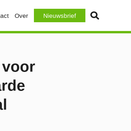
act
Over
Nieuwsbrief
 voor
arde
l