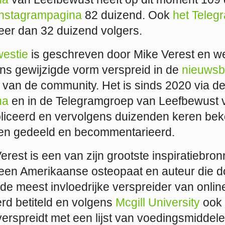
Instagrampagina
82 duizend. Ook
het Teleg
eer dan 32 duizend volgers.
westie
is geschreven door Mike Verest en we
ins gewijzigde vorm verspreid in de
nieuwsbr
van de community. Het is sinds 2020 via d
na
en in de Telegramgroep van Leefbewust vi
liceerd en vervolgens duizenden keren be
en gedeeld en becommentarieerd.
rest is een van zijn grootste inspiratiebron
s een Amerikaanse osteopaat en auteur die 
de meest invloedrijke verspreider van onlin
rd betiteld en volgens
Mcgill University
ook 
rspreidt met een lijst van voedingsmiddelen