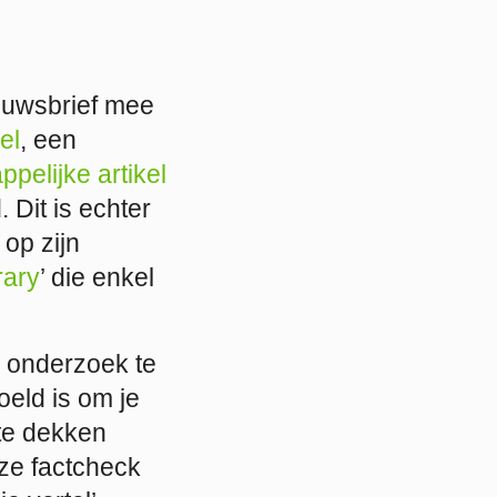
euwsbrief mee
el
, een
ppelijke artikel
 Dit is echter
 op zijn
rary
’ die enkel
 onderzoek te
oeld is om je
 te dekken
eze factcheck