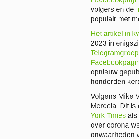
volgers en de
populair met m
Het artikel in k
2023 in enigsz
Telegramgroep
Facebookpagi
opnieuw gepub
honderden ker
Volgens Mike Ve
Mercola. Dit i
York Times
als 
over corona we
onwaarheden ve