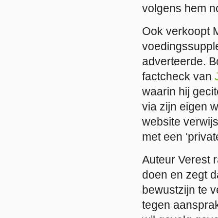
volgens hem no
Ook verkoopt Me
voedingssupple
adverteerde. B
factcheck van
waarin hij geci
via zijn eigen 
website verwijs
met een ‘priva
Auteur Verest 
doen en zegt da
bewustzijn te v
tegen aansprake