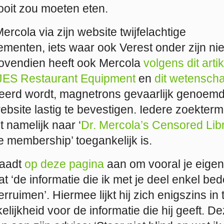
oit zou moeten eten.
rcola via zijn website twijfelachtige
menten, iets waar ook Verest onder zijn ni
ovendien heeft ook Mercola
volgens dit artik
JES Restaurant Equipment
en
dit wetenscha
teerd wordt, magnetrons gevaarlijk genoemd.
website lastig te bevestigen. Iedere zoekterm
t namelijk naar ‘
Dr. Mercola’s Censored Lib
te membership’
toegankelijk is.
raadt
op deze pagina
aan om vooral je eigen
t ‘de informatie die ik met je deel enkel bed
erruimen’. Hiermee lijkt hij zich enigszins in
lijkheid voor de informatie die hij geeft. D