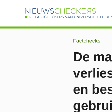
Factchecks
De mag
verli
en be
gebrui