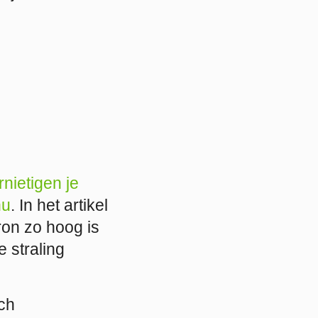
rnietigen je
nu
. In het artikel
ron zo hoog is
e straling
sch