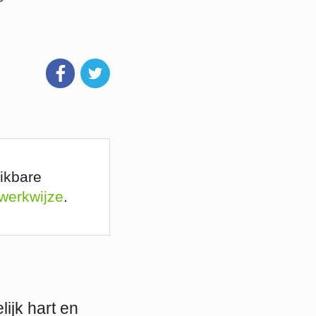
ikbare
 werkwijze
.
ijk hart en