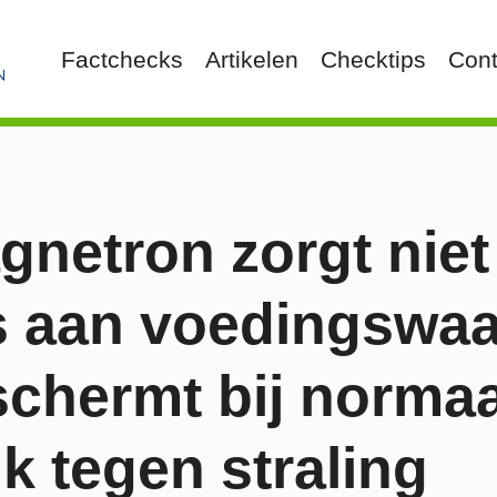
Factchecks
Artikelen
Checktips
Cont
netron zorgt niet
es aan voedingswa
schermt bij normaa
k tegen straling