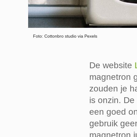
Foto: Cottonbro studio via Pexels
De website
magnetron g
zouden je har
is onzin. De
een goed on
gebruik geen
magnetron j