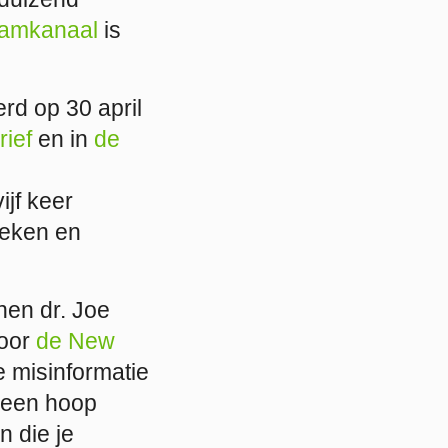
ramkanaal
is
rd op 30 april
ief
en in
de
e
jf keer
keken en
nen dr. Joe
door
de New
e misinformatie
een hoop
 die je