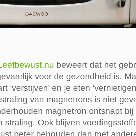
Leefbewust.nu
beweert dat het gebr
evaarlijk voor de gezondheid is. M
t ‘verstijven’ en je eten ‘vernietige
 straling van magnetrons is niet gevaa
derhouden magnetron ontsnapt bij
 straling.
Ook blijven v
oedingsstoff
uist beter behouden dan met ander