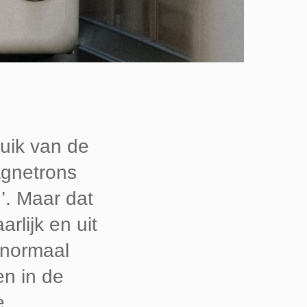
uik van de
agnetrons
n’. Maar dat
rlijk en uit
 normaal
en in de
e