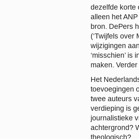
dezelfde korte 
alleen het ANP
bron. DePers h
(‘Twijfels over
wijzigingen aan
‘misschien’ is
maken. Verder i
Het Nederlands
toevoegingen of
twee auteurs v
verdieping is g
journalistieke 
achtergrond? W
theologisch?