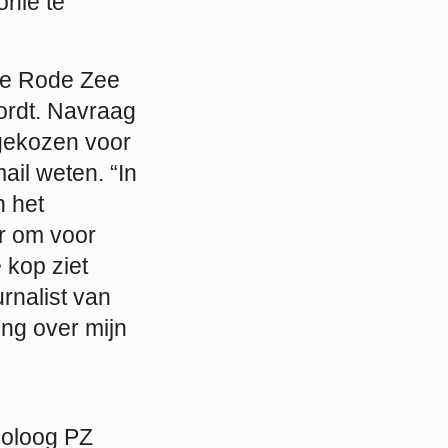
onie te
dde Rode Zee
ordt. Navraag
n gekozen voor
ail weten. “In
n het
er om voor
 kop ziet
rnalist van
ing over mijn
ioloog PZ