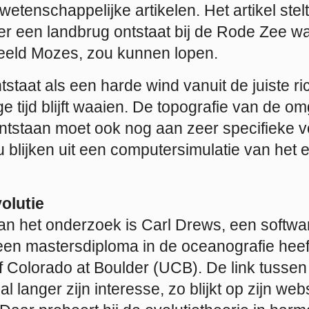
etenschappelijke artikelen. Het artikel stelt
t er een landbrug ontstaat bij de Rode Zee 
eeld Mozes, zou kunnen lopen.
staat als een harde wind vanuit de juiste ri
 tijd blijft waaien. De topografie van de o
ntstaan moet ook nog aan zeer specifieke
 blijken uit een computersimulatie van het e
olutie
n het onderzoek is Carl Drews, een softwa
k een mastersdiploma in de oceanografie hee
of Colorado at Boulder (UCB). De link tuss
 al langer zijn interesse, zo blijkt op zijn web