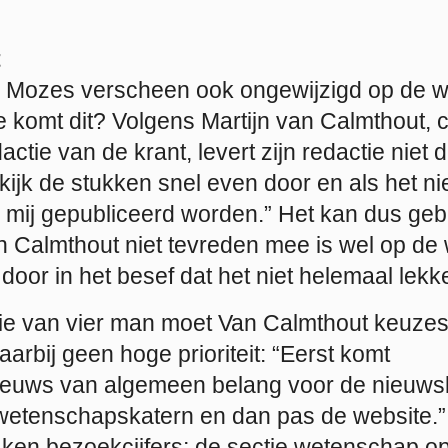
t
er Mozes verscheen ook ongewijzigd op de w
e komt dit? Volgens Martijn van Calmthout, 
tie van de krant, levert zijn redactie niet 
 kijk de stukken snel even door en als het nie
n mij gepubliceerd worden.” Het kan dus ge
an Calmthout niet tevreden mee is wel op de
 door in het besef dat het niet helemaal lekker
ie van vier man moet Van Calmthout keuze
aarbij geen hoge prioriteit: “Eerst komt
euws van algemeen belang voor de nieuws
 wetenschapskatern en dan pas de website.
aken bezoekcijfers; de sectie wetenschap o