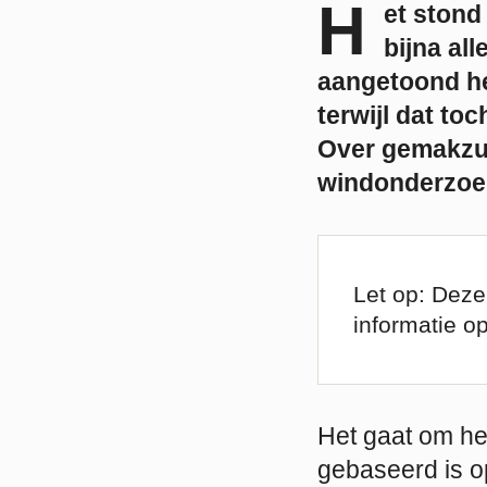
H
et stond
bijna al
aangetoond he
terwijl dat toc
Over gemakzuc
windonderzoe
Let op: Deze
informatie o
Het gaat om he
gebaseerd is 