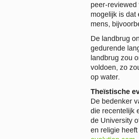
peer-reviewed w
mogelijk is da
mens, bijvoorb
De landbrug ont
gedurende lange
landbrug zou o
voldoen, zo zou
op water.
Theïstische ev
De bedenker va
die recentelij
de University 
en religie heeft