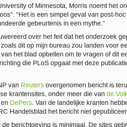
niversity of Minnesota, Morris noemt het o
oos”. “Het is een simpel geval van post-hoc 
ndeerde gebeurtenis in een mythe.”
wereerd over het feit dat het onderzoek gep
l zoals dit op mijn bureau zou landen voor e
 van het blad opbellen om te vragen of dit ee
richting die PLoS opgaat met deze publicati
ANP van
Reuters
overgenomen bericht is teru
se krantensites, onder meer die van
de Vol
en
DePers
. Van de landelijke kranten hebb
RC Handelsblad het bericht niet gepubliceer
in de berichtgeving is minimaal. De sites geb