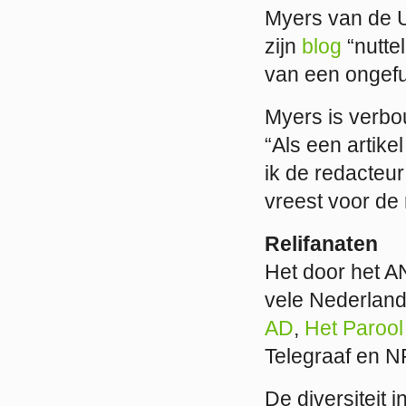
Myers van de U
zijn
blog
“nuttel
van een ongefu
Myers is verbou
“Als een artike
ik de redacteur
vreest voor de 
Relifanaten
Het door het 
vele Nederland
AD
,
Het Parool
Telegraaf en N
De diversiteit 