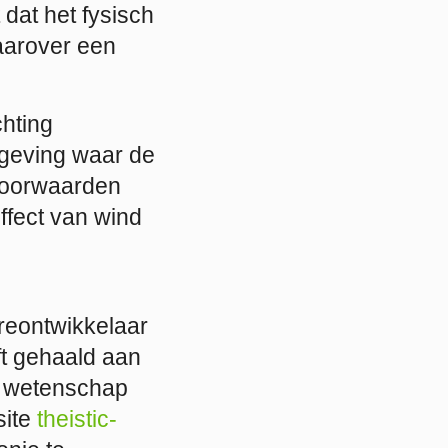
 dat het fysisch
waarover een
chting
mgeving waar de
 voorwaarden
ffect van wind
reontwikkelaar
ft gehaald aan
en wetenschap
site
theistic-