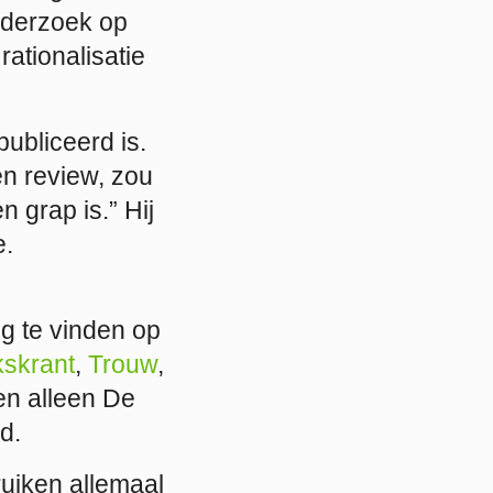
nderzoek op
rationalisatie
ubliceerd is.
en review, zou
n grap is.” Hij
e.
g te vinden op
kskrant
,
Trouw
,
en alleen De
d.
ruiken allemaal