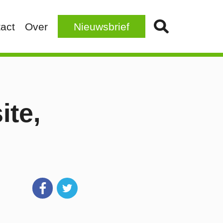
act
Over
Nieuwsbrief
ite,