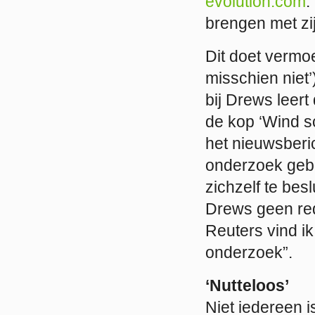
evolution.com
.
brengen met zij
Dit doet vermo
misschien niet
bij Drews leert
de kop ‘Wind sc
het nieuwsberi
onderzoek gebr
zichzelf te be
Drews geen red
Reuters vind ik
onderzoek”.
‘Nutteloos’
Niet iedereen 