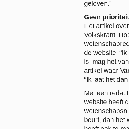
geloven.”
Geen prioritei
Het artikel ov
Volkskrant. Ho
wetenschapredac
de website: “Ik
is, mag het va
artikel waar V
“Ik laat het dan
Met een redact
website heeft d
wetenschapsni
beurt, dan het
heeft ook te m