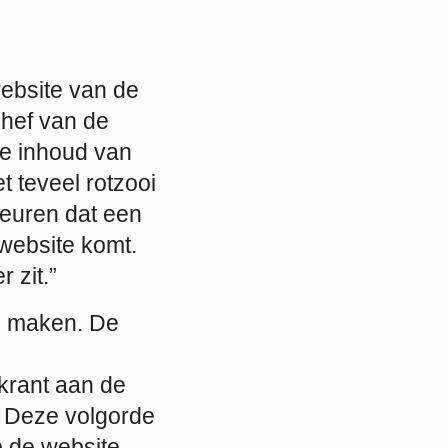
ebsite van de
chef van de
de inhoud van
t teveel rotzooi
beuren dat een
 website komt.
 zit.”
s maken. De
krant aan de
” Deze volgorde
p de website