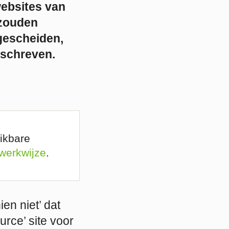
websites van
 zouden
gescheiden,
eschreven.
ikbare
 werkwijze
.
en niet’ dat
rce’ site voor