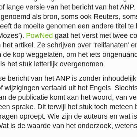
of lange versie van het bericht van het ANP
 genoemd als bron, soms ook Reuters, som
eeft de moeite genomen een andere titel t
 Mozes’).
PowNed
gaat het verst met twee c
 het artikel. Ze schrijven over ‘relifanaten’ 
 in de kop weggelaten, om het iets ongenuan
s het stuk letterlijk overgenomen.
e bericht van het ANP is zonder inhoudelij
 wijzigingen vertaald uit het Engels. Slech
an de publicatie komt aan het woord, van v
een sprake. Dit terwijl het stuk toch meteen 
vragen oproept. Wie zijn de auteurs en wat i
at is de waarde van het onderzoek, wetens