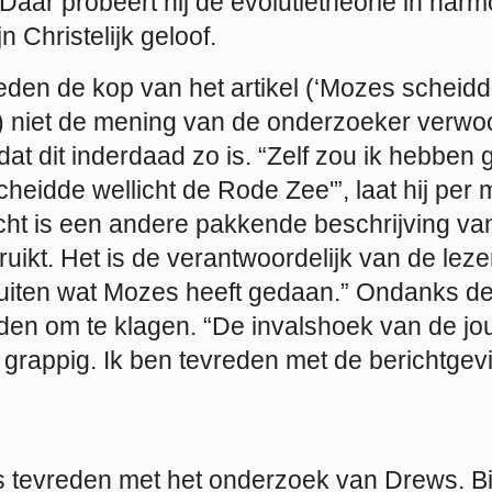
 Daar probeert hij de evolutietheorie in harm
n Christelijk geloof.
eden de kop van het artikel (‘Mozes schei
’) niet de mening van de onderzoeker verwo
 dat dit inderdaad zo is. “Zelf zou ik hebbe
heidde wellicht de Rode Zee'”, laat hij per m
cht is een andere pakkende beschrijving va
uikt. Het is de verantwoordelijk van de lez
sluiten wat Mozes heeft gedaan.” Ondanks de
en om te klagen. “De invalshoek van de jou
 grappig. Ik ben tevreden met de berichtgev
is tevreden met het onderzoek van Drews. B