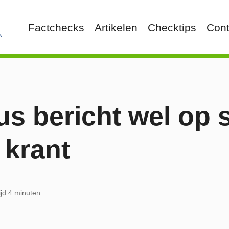
Factchecks
Artikelen
Checktips
Cont
s bericht wel op s
n krant
ijd 4 minuten