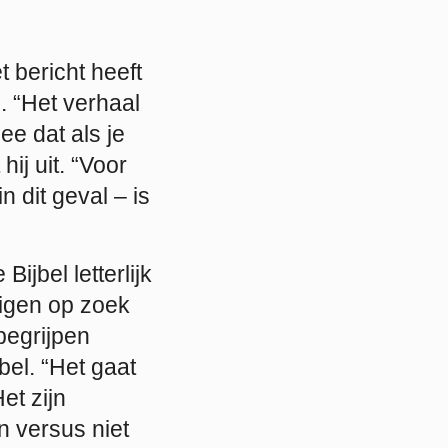
 bericht heeft
. “Het verhaal
ee dat als je
hij uit. “Voor
 dit geval – is
jbel letterlijk
migen op zoek
begrijpen
el. “Het gaat
et zijn
 versus niet