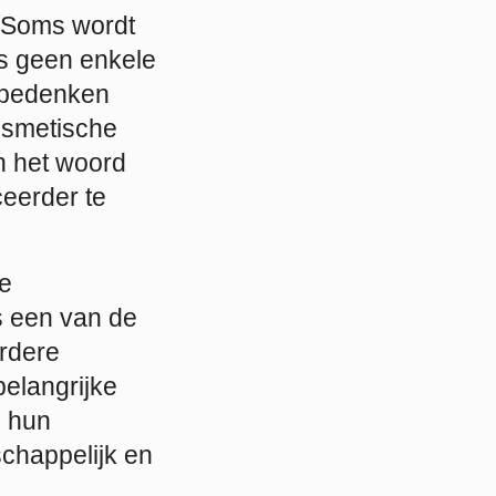
. Soms wordt
s geen enkele
e bedenken
osmetische
en het woord
ceerder te
ke
ts een van de
erdere
belangrijke
s hun
chappelijk en