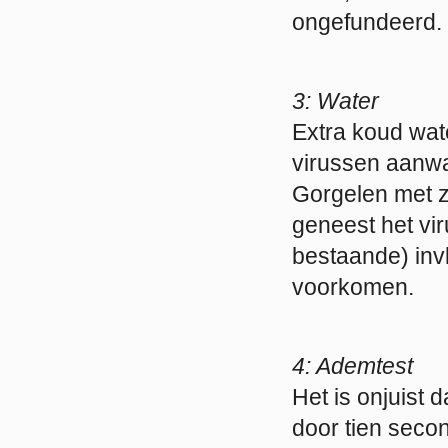
ongefundeerd.
3: Water
Extra koud wat
virussen aanwak
Gorgelen met zo
geneest het vir
bestaande) inv
voorkomen.
4: Ademtest
Het is onjuist 
door tien seco