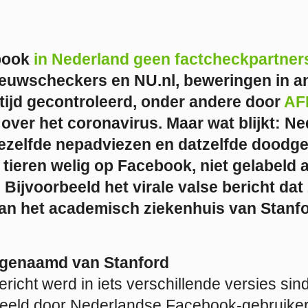
ebook
in Nederland geen factcheckpartner
ieuwscheckers en NU.nl, beweringen in a
tijd gecontroleerd, onder andere door
AF
over het coronavirus. Maar wat blijkt: N
iezelfde nepadviezen en datzelfde doodg
ieren welig op Facebook, niet gelabeld a
 Bijvoorbeeld het virale valse bericht d
van het academisch ziekenhuis van Stanfo
ogenaamd van Stanford
icht werd in iets verschillende versies sind
eeld door Nederlandse Facebook-gebruikers 