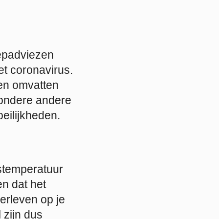
nepadviezen
et coronavirus.
en omvatten
ondere andere
eilijkheden.
stemperatuur
n dat het
erleven op je
 zijn dus