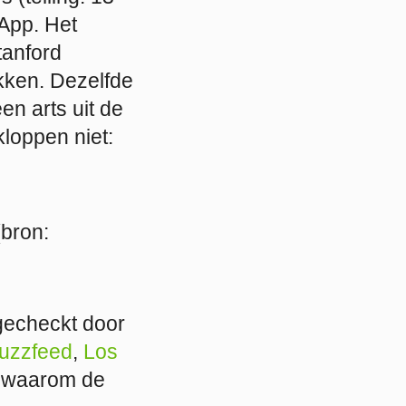
sApp. Het
tanford
kken. Dezelfde
n arts uit de
loppen niet:
bron:
tgecheckt door
uzzfeed
,
Los
r waarom de