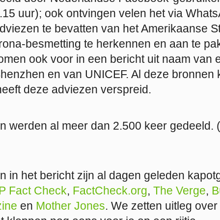
.15 uur); ook ontvingen velen het via What
 adviezen te bevatten van het Amerikaanse S
rona-besmetting te herkennen en aan te pa
men ook voor in een bericht uit naam van ee
henzhen en van UNICEF. Al deze bronnen k
eeft deze adviezen verspreid.
 werden al meer dan 2.500 keer gedeeld. (
 in het bericht zijn al dagen geleden kapo
P Fact Check
,
FactCheck.org
,
The Verge
,
B
ine
en
Mother Jones
. We zetten uitleg ove