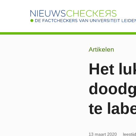
Artikelen
Het lu
doodg
te lab
13 maart 2020
leesti