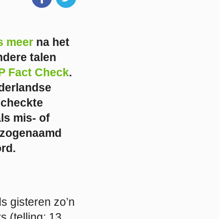
s meer
na het
ndere talen
P Fact Check
.
ederlandse
echeckte
ls mis- of
at zogenaamd
rd.
s gisteren zo’n
(telling: 13