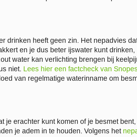
er drinken heeft geen zin. Het nepadvies d
kert en je dus beter ijswater kunt drinken,
ut water kan verlichting brengen bij keelpi
us niet.
Lees hier een factcheck van Snope
loed van regelmatige waterinname om besme
dat je erachter kunt komen of je besmet bent
nden je adem in te houden. Volgens het
nep