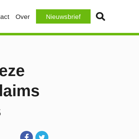
act
Over
Nieuwsbrief
deze
laims
s