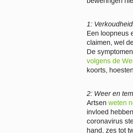
beweringen niet
1: Verkoudhei
Een loopneus e
claimen, wel de
De symptomen l
volgens de We
koorts, hoeste
2: Weer en tem
Artsen
weten n
invloed hebben
coronavirus ste
hand, zes tot t