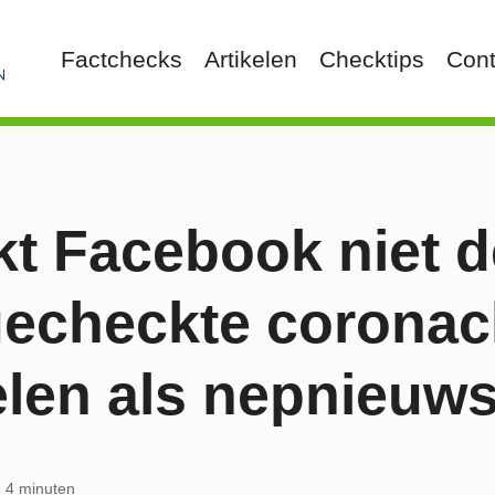
Factchecks
Artikelen
Checktips
Cont
kt Facebook niet 
echeckte coronac
elen als nepnieuw
jd 4 minuten