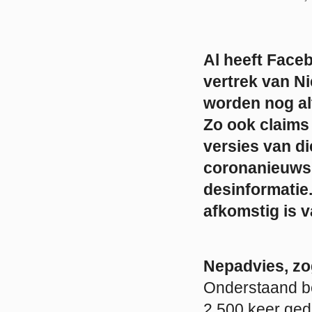
Al heeft Fac
vertrek van N
worden nog al
Zo ook claims 
versies van d
coronanieuws t
desinformatie.
afkomstig is 
Nepadvies, z
Onderstaand ber
2.500 keer ged