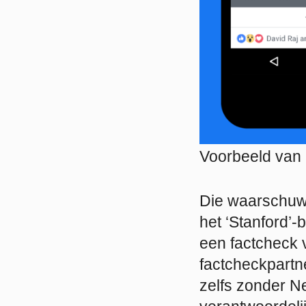
Voorbeeld van 
Die waarschuwin
het ‘Stanford’-
een factcheck v
factcheckpart
zelfs zonder N