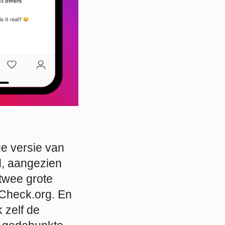
ge versie van
md, aangezien
 twee grote
Check.org. En
 zelf de