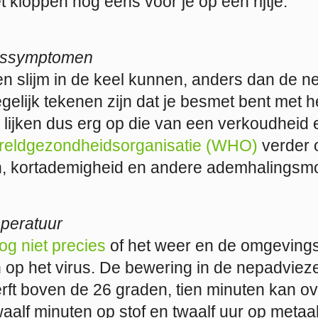
 kloppen nog eens voor je op een rijtje.
dssymptomen
n slijm in de keel kunnen, anders dan de 
gelijk tekenen zijn dat je besmet bent met h
ijken dus erg op die van een verkoudheid 
reldgezondheidsorganisatie (WHO)
verder 
n, kortademigheid en andere ademhalingsmo
peratuur
og niet precies
of het weer en de omgeving
 op het virus. De bewering in de nepadvieze
rft boven de 26 graden, tien minuten kan ov
waalf minuten op stof en twaalf uur op metaal