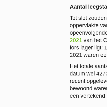
Aantal leegst
Tot slot zoude
oppervlakte va
opeenvolgende
2021
van het Ce
fors lager ligt
2021 waren ee
Het totale aan
datum wel 4270.
recent opgele
bewoond waren,
een vertekend 