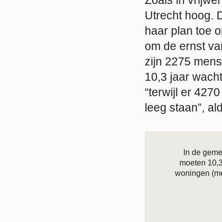
Utrecht hoog. D
haar plan toe o
om de ernst va
zijn 2275 men
10,3 jaar wacht
“terwijl er 42
leeg staan”, al
In de geme
moeten 10,3 
woningen (me