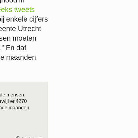
eeks tweets
j enkele cijfers
eente Utrecht
nsen moeten
.” En dat
nde maanden
ende mensen
rwijl er 4270
gende maanden