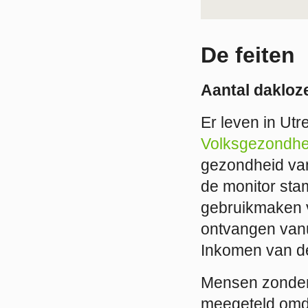
De feiten
Aantal dakloz
Er leven in Utr
Volksgezondhe
gezondheid van 
de monitor stam
gebruikmaken 
ontvangen vanu
Inkomen van de
Mensen zonder 
meegeteld omda