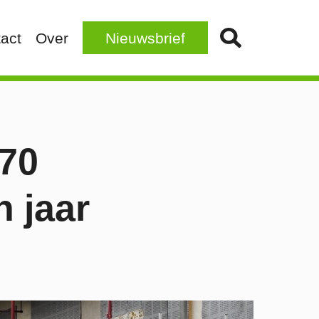
act
Over
Nieuwsbrief
270
 jaar