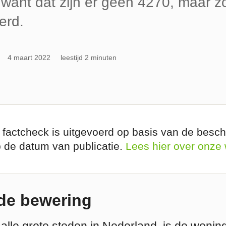
want dat zijn er geen 4270, maar z
erd.
4 maart 2022
leestijd 2 minuten
 factcheck is uitgevoerd op basis van de besch
p de datum van publicatie.
Lees hier over onze
de bewering
l alle grote steden in Nederland, is de wonin