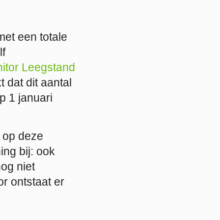
met een totale
lf
nitor Leegstand
 dat dit aantal
p 1 januari
g op deze
ng bij: ook
og niet
r ontstaat er