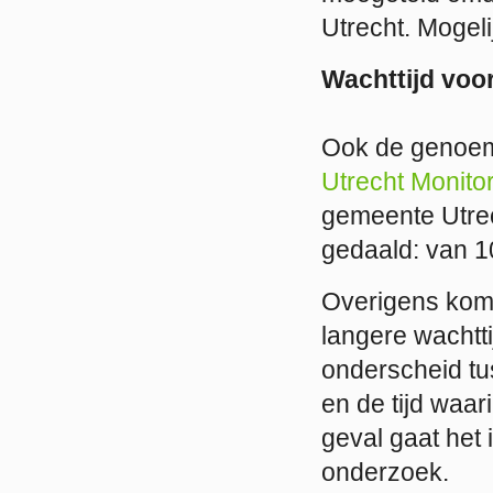
Utrecht. Mogelij
Wachttijd voo
Ook de genoemd
Utrecht Monito
gemeente Utrech
gedaald: van 10
Overigens komt
langere wachtti
onderscheid tu
en de tijd waar
geval gaat het
onderzoek.