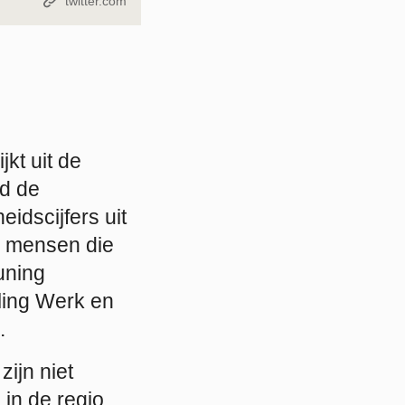
Bron:
twitter.com
kt uit de
nd de
idscijfers uit
 mensen die
uning
ling Werk en
.
ijn niet
 in de regio