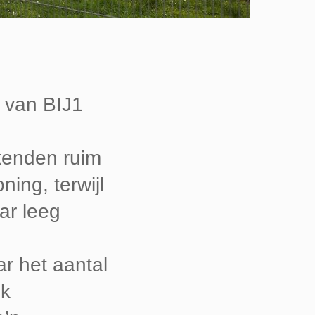
g van BIJ1
kenden ruim
ing, terwijl
ar leeg
ar het aantal
nk