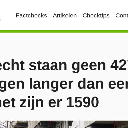
Factchecks
Artikelen
Checktips
Cont
echt staan geen 4
gen langer dan een
het zijn er 1590