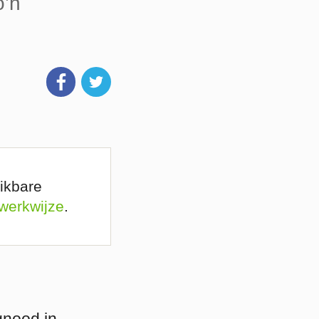
o’n
ikbare
 werkwijze
.
gnood in