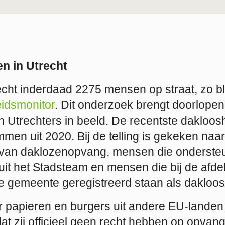
en in Utrecht
echt inderdaad 2275 mensen op straat, zo blij
idsmonitor
. Dit onderzoek brengt doorlope
Utrechters in beeld. De recentste daklooshe
men uit 2020. Bij de telling is
gekeken naar
van daklozenopvang, mensen die onderste
it het Stadsteam en mensen die bij de afde
 gemeente geregistreerd staan als dakloos
papieren en burgers uit andere EU-landen z
t zij officieel geen recht hebben op opvang