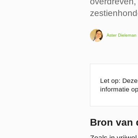
overdreven, 
zestienhond
Aster Dieleman
Let op: Deze
informatie o
Bron van 
Zoals in vrijwe