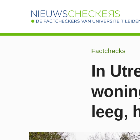
Factchecks
In Utr
wonin
leeg, 