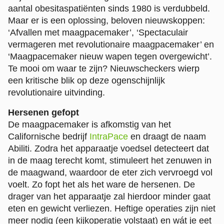
aantal obesitaspatiënten sinds 1980 is verdubbeld.
Maar er is een oplossing, beloven nieuwskoppen:
‘Afvallen met maagpacemaker’, ‘Spectaculair
vermageren met revolutionaire maagpacemaker’ en
‘Maagpacemaker nieuw wapen tegen overgewicht’.
Te mooi om waar te zijn? Nieuwscheckers wierp
een kritische blik op deze ogenschijnlijk
revolutionaire uitvinding.
Hersenen gefopt
De maagpacemaker is afkomstig van het
Californische bedrijf
IntraPace
en draagt de naam
Abiliti. Zodra het apparaatje voedsel detecteert dat
in de maag terecht komt, stimuleert het zenuwen in
de maagwand, waardoor de eter zich vervroegd vol
voelt. Zo fopt het als het ware de hersenen. De
drager van het apparaatje zal hierdoor minder gaat
eten en gewicht verliezen. Heftige operaties zijn niet
meer nodig (een kijkoperatie volstaat) en wát je eet