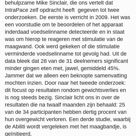
behulpzame Mike Sinclair, die ons vertelt dat
IntraPace zelf opdracht heeft gegeven tot twee
onderzoeken. De eerste is verricht in 2009. Het was
een voorstudie om te beoordelen of het apparaat
inderdaad voedselinname detecteerde en in staat
was om hierop te reageren met stimulatie van de
maagwand. Ook werd gekeken of die stimulatie
verminderde voedselinname tot gevolg had. Uit de
data bleek dat 28 van de 31 deelnemers significant
minder gingen eten met, jawel, gemiddeld 45%.
Jammer dat we alleen een beknopte samenvatting
mochten inzien. Door naar het tweede onderzoek:
dit focust op resultaten rondom gewichtsverlies en
is nog steeds bezig. Sinclair licht ons in over de
resultaten die na twaalf maanden zijn behaald: 25
van de 34 participanten hebben dertig procent van
hun overgewicht verloren. Een derde studie, waarbij
de Abiliti wordt vergeleken met het maagbandje, is
geïnitieerd.