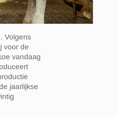
n. Volgens
j voor de
n koe vandaag
roduceert
productie
e jaarlijkse
intig