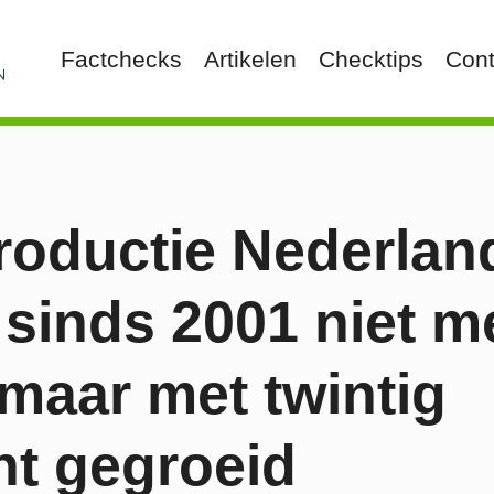
Factchecks
Artikelen
Checktips
Cont
roductie Nederlan
 sinds 2001 niet m
g maar met twintig
nt gegroeid