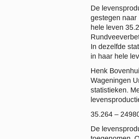
De levensprodu
gestegen naar 
hele leven 35.2
Rundveeverbet
In dezelfde stat
in haar hele le
Henk Bovenhuis
Wageningen Uni
statistieken. M
levensproductie
35.264 – 24980
De levensproduc
toegenomen. O