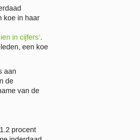
derdaad
 koe in haar
en in cijfers’
.
geleden, een koe
s aan
n de
oename van de
41.2 procent
me inderdaad