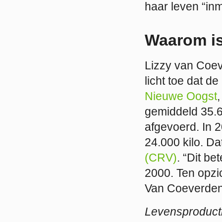
haar leven “inm
Waarom is
Lizzy van Coeve
licht toe dat d
Nieuwe Oogst
gemiddeld 35.62
afgevoerd. In 
24.000 kilo. Dat
(CRV)
. “Dit b
2000. Ten opzic
Van Coeverden
Levensproduct