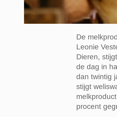
De melkprodu
Leonie Veste
Dieren, stij
de dag in ha
dan twintig 
stijgt welis
melkproducti
procent geg