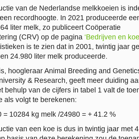
ctie van de Nederlandse melkkoeien is in
een recordhoogte. In 2021 produceerde een
64 liter melk, zo publiceert Coöperatie
ering (CRV) op de pagina
‘Bedrijven en koei
istieken is te zien dat in 2001, twintig jaar 
ven 24.980 liter melk produceerde.
, hoogleraar Animal Breeding and Genetic
versity & Research, geeft meer duiding aa
et behulp van de cijfers in tabel 1 valt de t
 als volgt te berekenen:
 = 10284 kg melk /24980 = + 41.2 %
tie van een koe is dus in twintig jaar met 
p basis van deze berekening zou de toena