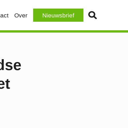
act
Over
Nieuwsbrief
dse
et