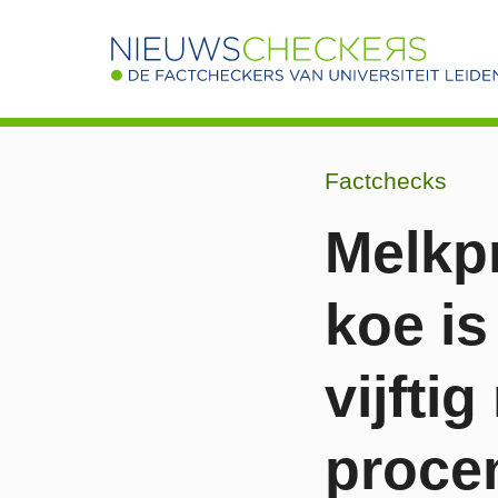
Factchecks
Melkp
koe is
vijfti
proce