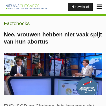
Nieuwsbrief
Factchecks
Nee, vrouwen hebben niet vaak spijt
van hun abortus
FVD, SGP en ChristenUnie beweren dat