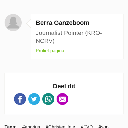
Berra Ganzeboom
Journalist Pointer (KRO-
NCRV)
Profiel-pagina
Deel dit
Tags:
#abortus
#ChristenUnie
#FVD
#sgp