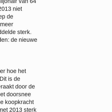
iljonair van 64
2013 niet
oep de
r meer
delde sterk.
rden: de nieuwe
er hoe het
it is de
raakt door de
het doorsnee
e koopkracht
met 2013 sterk