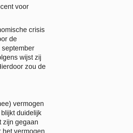
ocent voor
nomische crisis
oor de
22 september
gens wijst zij
Hierdoor zou de
snee) vermogen
ijkt duidelijk
t zijn gegaan
ar het vermogen