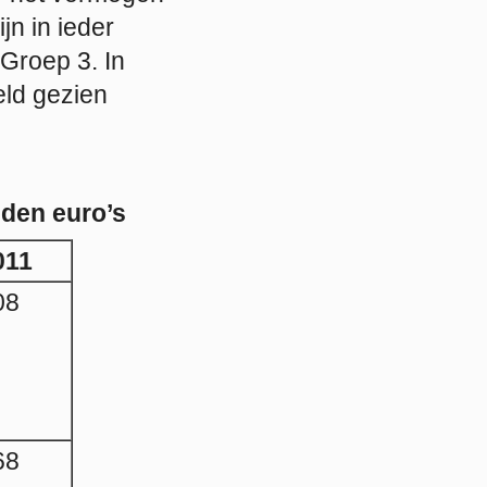
jn in ieder
Groep 3. In
ld gezien
den euro’s
011
08
68