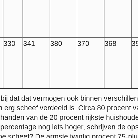
330
341
380
370
368
3
bij dat dat vermogen ook binnen verschille
n erg scheef verdeeld is. Circa 80 procent v
 handen van de 20 procent rijkste huishoude
t percentage nog iets hoger, schrijven de ops
e scheef? De armste twintig procent 75-plus