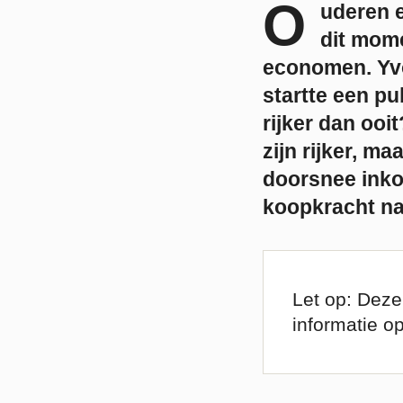
O
uderen e
dit mom
economen. Yvo
startte een pu
rijker dan ooi
zijn rijker, ma
doorsnee inkom
koopkracht nam
Let op: Deze
informatie o