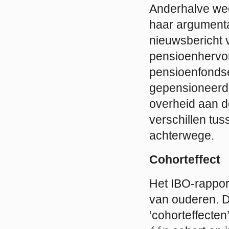
Anderhalve wee
haar argumentat
nieuwsbericht 
pensioenhervor
pensioenfondse
gepensioneerde
overheid aan d
verschillen tus
achterwege.
Cohorteffect
Het IBO-rappor
van ouderen. 
‘cohorteffecten