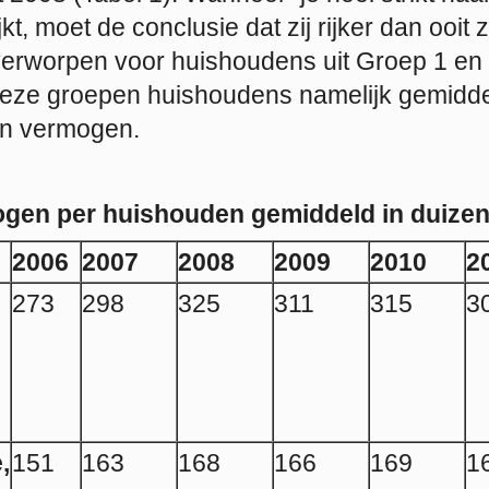
t, moet de conclusie dat zij rijker dan ooit zi
erworpen voor huishoudens uit Groep 1 en 
eze groepen huishoudens namelijk gemidde
an vermogen.
ogen per huishouden gemiddeld in duizen
2006
2007
2008
2009
2010
2
273
298
325
311
315
3
,
151
163
168
166
169
1