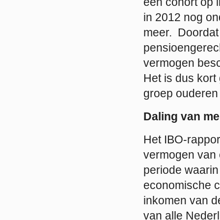
één cohort op i
in 2012 nog on
meer. Doordat 
pensioengerech
vermogen besch
Het is dus kort
groep ouderen i
Daling van me
Het IBO-rappor
vermogen van o
periode waarin
economische cr
inkomen van d
van alle Neder