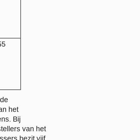
55
nde
an het
ns. Bij
tellers van het
sers bezit vijf