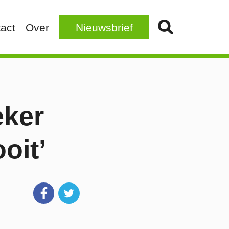
act
Over
Nieuwsbrief
eker
ooit’