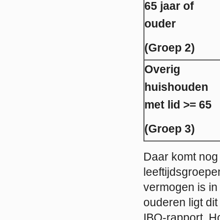
65 jaar of
ouder
(Groep 2)
Overig
huishouden
met lid >= 65
(Groep 3)
Daar komt nog 
leeftijdsgroepe
vermogen is in
ouderen ligt di
IBO-rapport. Ho