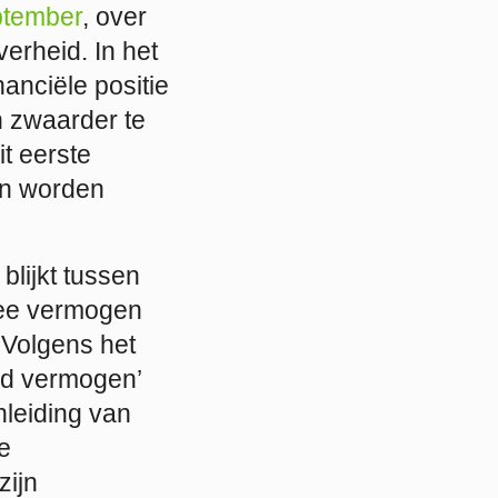
eptember
, over
erheid. In het
anciële positie
 zwaarder te
it eerste
en worden
lijkt tussen
nee vermogen
 Volgens het
ld vermogen’
nleiding van
te
zijn