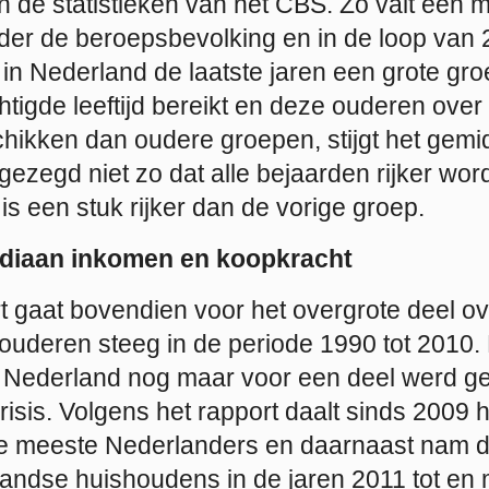
n de statistieken van het CBS. Zo valt een m
der de beroepsbevolking en in de loop van 
in Nederland de laatste jaren een grote gr
tigde leeftijd bereikt en deze ouderen ove
ikken dan oudere groepen, stijgt het gemid
 gezegd niet zo dat alle bejaarden rijker wo
s een stuk rijker dan de vorige groep.
diaan inkomen en koopkracht
t gaat bovendien voor het overgrote deel ov
uderen steeg in de periode 1990 tot 2010. D
 Nederland nog maar voor een deel werd ge
isis. Volgens het rapport daalt sinds 2009 
e meeste Nederlanders en daarnaast nam d
landse huishoudens in de jaren 2011 tot en 