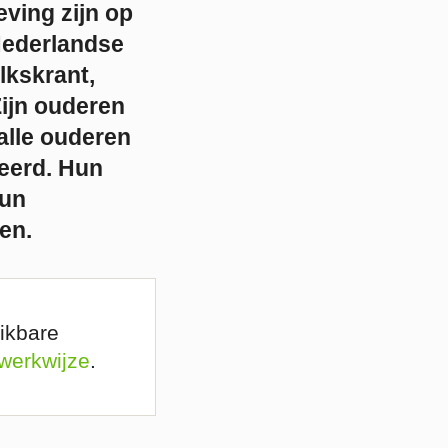
ving zijn op
Nederlandse
lkskrant,
Zijn ouderen
alle ouderen
seerd. Hun
hun
en.
ikbare
 werkwijze
.