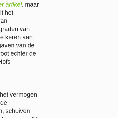
r artikel
, maar
it het
van
sgraden van
te keren aan
tgaven van de
oot echter de
Hofs
n het vermogen
mde
en, schuiven