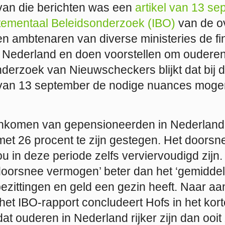
 van die berichten was een
artikel van 13 s
tementaal Beleidsonderzoek (IBO)
van de ov
n ambtenaren van diverse ministeries de fin
 Nederland en doen voorstellen om ouderen
nderzoek van Nieuwscheckers blijkt dat bij d
 van 13 september de nodige nuances mog
nkomen van gepensioneerden in Nederland b
et 26 procent te zijn gestegen. Het doors
 in deze periode zelfs verviervoudigd zijn.
‘doorsnee vermogen’ beter dan het ‘gemidde
ezittingen en geld een gezin heeft. Naar aa
t het IBO-rapport concludeert Hofs in het kor
at ouderen in Nederland rijker zijn dan ooit 