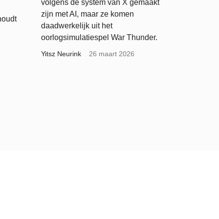
volgens de system van X gemaakt
zijn met AI, maar ze komen
houdt
daadwerkelijk uit het
oorlogsimulatiespel War Thunder.
Yitsz Neurink
26 maart 2026