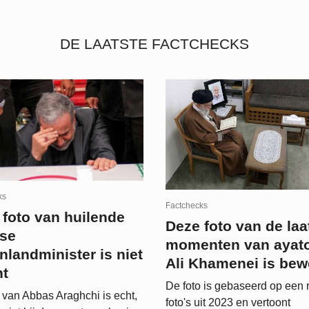
DE LAATSTE FACTCHECKS
ks
Factchecks
 foto van huilende
Deze foto van de laa
nse
momenten van ayato
nlandminister is niet
Ali Khamenei is bew
nt
De foto is gebaseerd op een 
 van Abbas Araghchi is echt,
foto's uit 2023 en vertoont