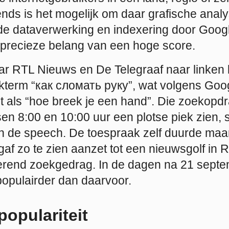
nds is het mogelijk om daar grafische analy
 de dataverwerking en indexering door Goog
 precieze belang van een hoge score.
r RTL Nieuws en De Telegraaf naar linken k
term “как сломать руку”, wat volgens Goog
t als “hoe breek je een hand”. Die zoekopdr
en 8:00 en 10:00 uur een plotse piek zien,
an de speech. De toespraak zelf duurde ma
gaf zo te zien aanzet tot een nieuwsgolf in 
erend zoekgedrag. In de dagen na 21 septem
opulairder dan daarvoor.
populariteit