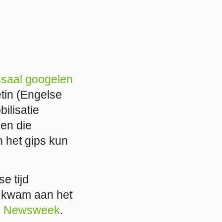
saal googelen
tin (Engelse
bilisatie
en die
n het gips kun
e tijd
s kwam aan het
 in Newsweek
.