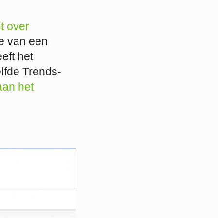
t over
se van een
eft het
elfde Trends-
aan het