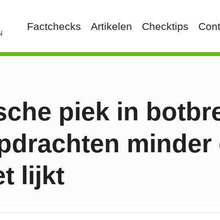
Factchecks
Artikelen
Checktips
Cont
che piek in botbr
pdrachten minder 
 lijkt