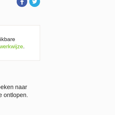
ikbare
 werkwijze
.
oeken naar
e ontlopen.