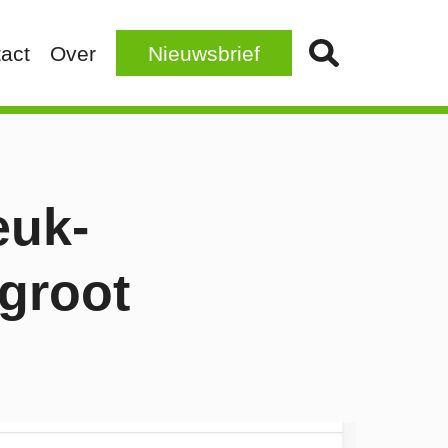
act
Over
Nieuwsbrief
euk-
groot