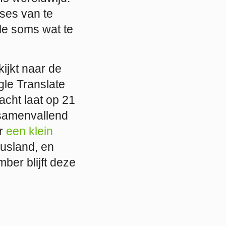
ses van te
le soms wat te
ijkt naar de
le Translate
acht laat op 21
 samenvallend
ar
een klein
Rusland, en
ber blijft deze