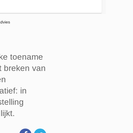
advies
rke toename
t breken van
en
tief: in
telling
jkt.