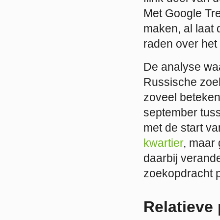
Met Google Tre
maken, al laat
raden over het
De analyse waa
Russische zoek
zoveel beteken
september tuss
met de start v
kwartier
, maar 
daarbij verand
zoekopdracht p
Relatieve 