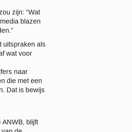
zou zijn: “Wat
 media blazen
den.”
 uitspraken als
af wat voor
jfers naar
en die met een
 Dat is bewijs
 ANWB, blijft
e van de