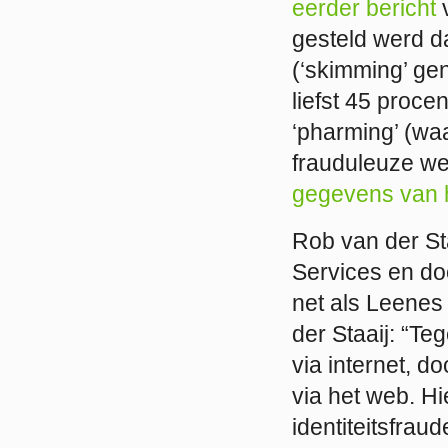
eerder bericht
v
gesteld werd d
(‘skimming’ ge
liefst 45 proce
‘pharming’ (waa
frauduleuze web
gegevens van 
Rob van der Sta
Services en doc
net als Leenes
der Staaij: “T
via internet, d
via het web. Hi
identiteitsfrau