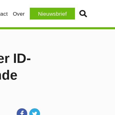
act
Over
Nieuwsbrief
r ID-
nde