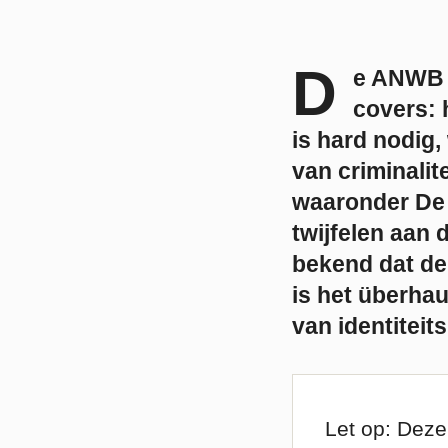
D
e ANWB s
covers: 
is hard nodig,
van criminalit
waaronder De 
twijfelen aan 
bekend dat der
is het überha
van identiteit
Let op: Deze