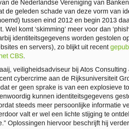
an de Nederlandse Vereniging van Banken
at de geleden schade van deze vorm van ide
noemd) tussen eind 2012 en begin 2013 da
nt. Wel komt ‘skimming’ meer voor dan ‘phish
rbij identiteitsgegevens worden gestolen op
sites en servers), zo blijkt uit recent
gepub
het CBS
.
aij, veiligheidsadviseur bij Atos Consultin
ent cybercrime aan de Rijksuniversiteit Gro
 dat er geen sprake is van een explosieve 
egenwoordig kunnen identiteitsgegevens ges
oordat steeds meer persoonlijke informatie v
erdoor valt er wel een lichte stijging te ont
de.” Oplossingen hiervoor beschrijft hij verde