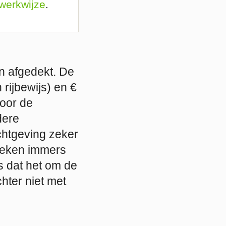
 werkwijze
.
n afgedekt. De
 rijbewijs) en €
door de
dere
chtgeving zeker
reken immers
fs dat het om de
chter niet met