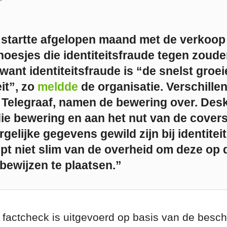
tartte afgelopen maand met de verkoop 
hoesjes die identiteitsfraude tegen zoude
 want identiteitsfraude is “de snelst gro
eit”, zo
meldde
de organisatie
. Verschille
Telegraaf, namen de bewering over.
Des
die bewering en aan het nut van de covers
gelijke gegevens gewild zijn bij identitei
upt niet slim van de overheid om deze op 
sbewijzen te plaatsen.”
 factcheck is uitgevoerd op basis van de besch