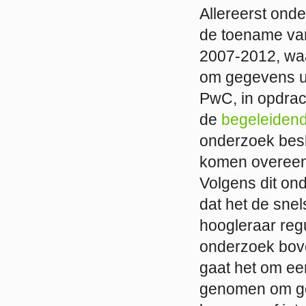
Allereerst ond
de toename van
2007-2012, waar
om gegevens u
PwC, in opdrac
de
begeleidend
onderzoek bes
komen overeen
Volgens dit ond
dat het de snel
hoogleraar reg
onderzoek bove
gaat het om ee
genomen om goe