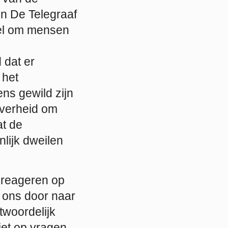
en De Telegraaf
el om mensen
 dat er
 het
ns gewild zijn
 overheid om
at de
lijk dweilen
t reageren op
 ons door naar
twoordelijk
iet op vragen