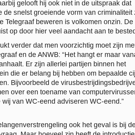
aarbij gelooft hij ook niet in de uitspraak dat
de de snelst groeiende vorm van criminaliteit 
 Telegraaf beweren is volkomen onzin. De
ist op door hier veel aandacht aan te beste
kt verder dat men voorzichtig moet zijn met
egraaf en de ANWB: “Het hangt er maar van
haalt. Er zijn allerlei partijen binnen het
ein die er belang bij hebben om bepaalde ci
en. Bijvoorbeeld de virusbestrijdingsbedrijv
n over een toename van computervirussen.
e wij van WC-eend adviseren WC-eend.”
elangenverstrengeling ook het geval is bij de
vraag. Maar hoeveel zin heeft de introducti