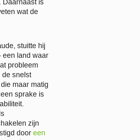
s. Daarnaast is
 weten wat de
de, stuitte hij
– een land waar
dat probleem
 de snelst
g die maar matig
geen sprake is
biliteit.
ls
hakelen zijn
estigd door
een