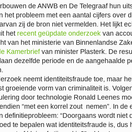
erbouwen de ANWB en De Telegraaf hun uit
 het probleem met een aantal cijfers over 
van zij de bron niet vermelden. Het lijkt ec
it het
recent geüpdate onderzoek
van acco
ht van het ministerie van Binnenlandse Zak
e Kamerbrief
van minister Plasterk. De resu
laan dezelfde periode en de aangehaalde 
.
erzoek neemt identiteitsfraude toe, maar he
st groeiende vorm van criminaliteit is. Volge
ulering door technologie Ronald Leenes mo
ndien “met een korrel zout nemen”. In de e
n definitieprobleem: “Doorgaans wordt niet 
d te bepalen wat identiteitsfraude is, dus 