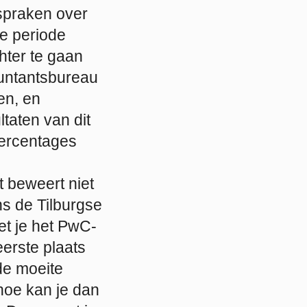
spraken over
de periode
hter te gaan
untantsbureau
en, en
ltaten van dit
percentages
t beweert niet
ns de Tilburgse
et je het PwC-
erste plaats
de moeite
hoe kan je dan