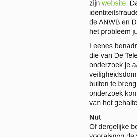
zijn
website
. D
identiteitsfrau
de ANWB en De
het probleem ju
Leenes benadru
die van De Tel
onderzoek je aan
veiligheidsdom
buiten te breng
onderzoek kome
van het gehalt
Nut
Of dergelijke b
vooralsnog de 