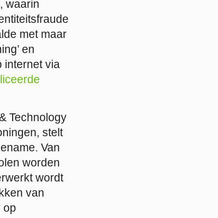
, waarin
ntiteitsfraude
alde met maar
ing’ en
 internet via
liceerde
g & Technology
ningen, stelt
toename. Van
tolen worden
erwerkt wordt
dekken van
r op