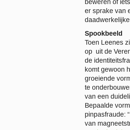
beweren of iets
er sprake van
daadwerkelijke
Spookbeeld
Toen Leenes zic
op uit de Vere
de identiteitsf
komt gewoon hee
groeiende vorm 
te onderbouwen
van een duidelij
Bepaalde vorme
pinpasfraude: 
van magneetstr