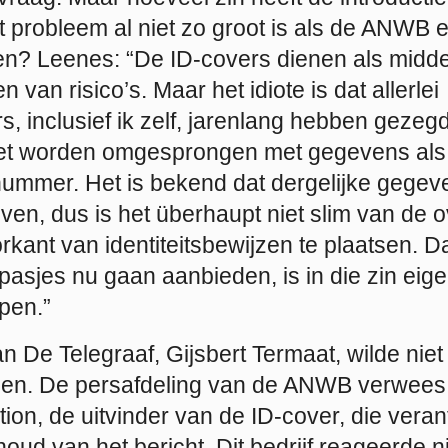
t probleem al niet zo groot is als de ANWB 
n? Leenes: “De ID-covers dienen als midd
 van risico’s. Maar het idiote is dat allerlei
 inclusief ik zelf, jarenlang hebben gezegd
oet worden omgesprongen met gegevens als
ummer. Het is bekend dat dergelijke gegeve
dieven, dus is het überhaupt niet slim van de
kant van identiteitsbewijzen te plaatsen. D
sjes nu gaan aanbieden, is in die zin eigen
pen.”
an De Telegraaf, Gijsbert Termaat, wilde nie
gen. De persafdeling van de ANWB verwees
on, de uitvinder van de ID-cover, die veran
oud van het bericht. Dit bedrijf reageerde n