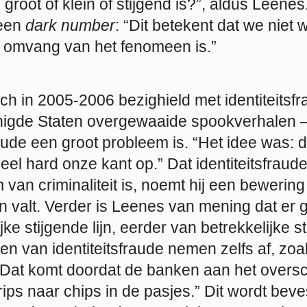
 groot of klein of stijgend is?”, aldus Leene
 een
dark number
: “Dit betekent dat we niet
 omvang van het fenomeen is.”
h in 2005-2006 bezighield met identiteitsfrau
nigde Staten overgewaaide spookverhalen 
raude een groot probleem is. “Het idee was: 
l hard onze kant op.” Dat identiteitsfraude
van criminaliteit is, noemt hij een bewerin
 valt. Verder is Leenes van mening dat er 
ke stijgende lijn, eerder van betrekkelijke sta
n van identiteitsfraude nemen zelfs af, zoa
“Dat komt doordat de banken aan het oversc
ips naar chips in de pasjes.” Dit wordt bev