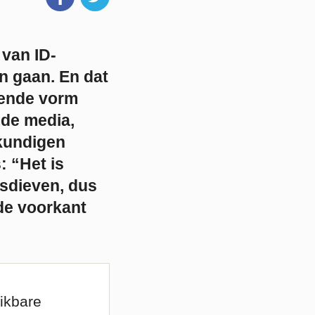
van ID-
n gaan. En dat
eiende vorm
nde media,
kundigen
: “Het is
tsdieven, dus
de voorkant
ikbare