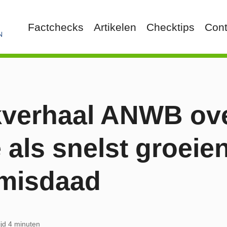
Factchecks
Artikelen
Checktips
Cont
verhaal ANWB ove
 als snelst groeie
 misdaad
ijd 4 minuten