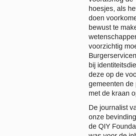
hoesjes, als he
doen voorkome
bewust te maken
wetenschappers,
voorzichtig m
Burgerservicen
bij identiteits
deze op de voor
gemeenten de pa
met de kraan o
De journalist v
onze bevindin
de QIY Foundati
was voor de inh