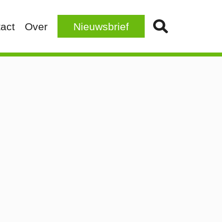
act
Over
Nieuwsbrief