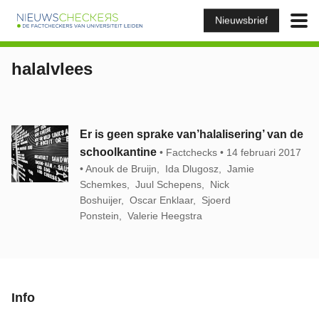
Nieuwsbrief
halalvlees
Er is geen sprake van’halalisering’ van de
schoolkantine
Factchecks
14 februari 2017
Anouk de Bruijn
Ida Dlugosz
Jamie
Schemkes
Juul Schepens
Nick
Boshuijer
Oscar Enklaar
Sjoerd
Ponstein
Valerie Heegstra
Info