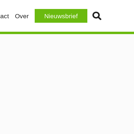
act
Over
Nieuwsbrief