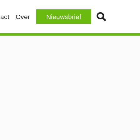
act
Over
Nieuwsbrief