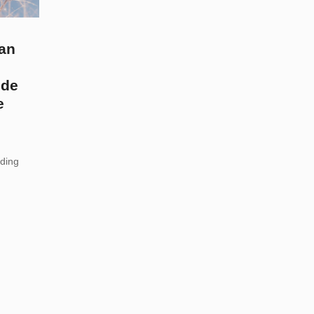
an
 de
e
rding