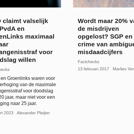
 claimt valselijk
Wordt maar 20% v
 PvdA en
de misdrijven
enLinks maximaal
opgelost? SGP en
aar
crime van ambigu
angenisstraf voor
misdaadcijfers
dslag willen
Factchecks
13 februari 2017
Marlies Vo
hecks
en Groenlinks waren voor
erhoging van de maximale
genisstraf voor doodslag
20 jaar, maar niet voor een
ging naar 25 jaar.
rt 2023
Alexander Pleijter