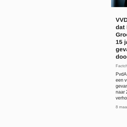
VVD
dat
Gro
15 j
gev
doo
Factc
PvdA 
een v
gevan
naar 
verho
8 maa