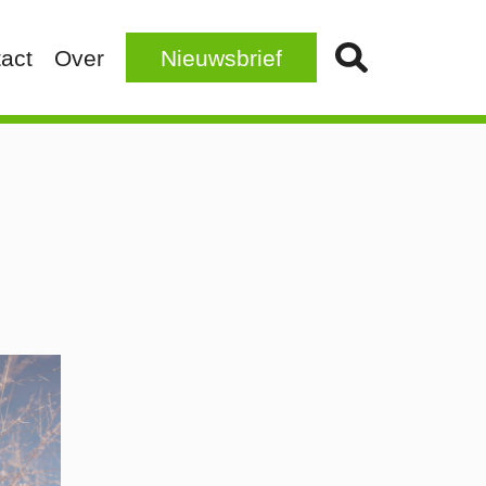
act
Over
Nieuwsbrief