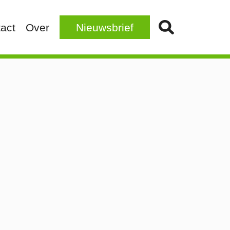
act
Over
Nieuwsbrief