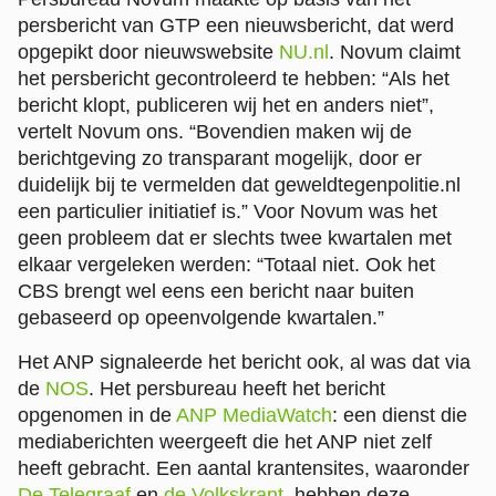
persbericht van GTP een nieuwsbericht, dat werd
opgepikt door nieuwswebsite
NU.nl
. Novum claimt
het persbericht gecontroleerd te hebben: “Als het
bericht klopt, publiceren wij het en anders niet”,
vertelt Novum ons. “Bovendien maken wij de
berichtgeving zo transparant mogelijk, door er
duidelijk bij te vermelden dat geweldtegenpolitie.nl
een particulier initiatief is.” Voor Novum was het
geen probleem dat er slechts twee kwartalen met
elkaar vergeleken werden: “Totaal niet. Ook het
CBS brengt wel eens een bericht naar buiten
gebaseerd op opeenvolgende kwartalen.”
Het ANP signaleerde het bericht ook, al was dat via
de
NOS
. Het persbureau heeft het bericht
opgenomen in de
ANP MediaWatch
: een dienst die
mediaberichten weergeeft die het ANP niet zelf
heeft gebracht. Een aantal krantensites, waaronder
De Telegraaf
en
de Volkskrant
, hebben deze