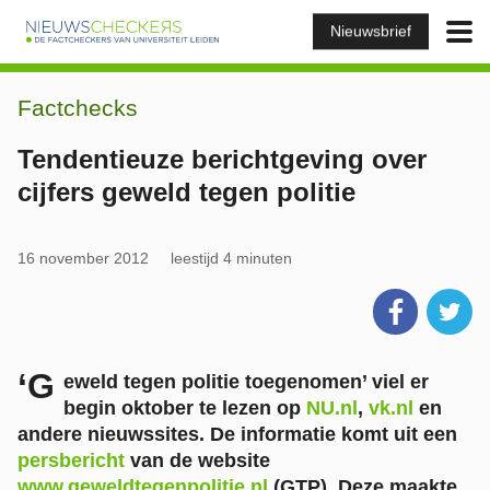
Nieuwsbrief
Factchecks
Tendentieuze berichtgeving over
cijfers geweld tegen politie
16 november 2012
leestijd 4 minuten
‘G
eweld tegen politie toegenomen’ viel er
begin oktober te lezen op
NU.nl
,
vk.nl
en
andere nieuwssites. De informatie komt uit een
persbericht
van de website
www.geweldtegenpolitie.nl
(GTP). Deze maakte