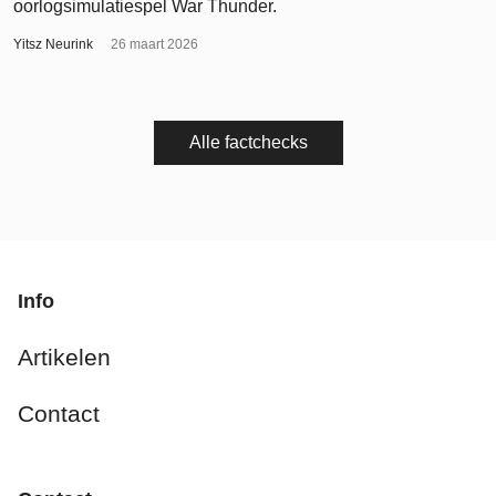
oorlogsimulatiespel War Thunder.
Yitsz Neurink
26 maart 2026
Alle factchecks
Info
Artikelen
Contact