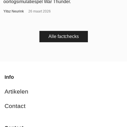
oorlogsimulatiespel War Thunder.
Yitsz Neurink
26 maart 2026
Alle factchecks
Info
Artikelen
Contact