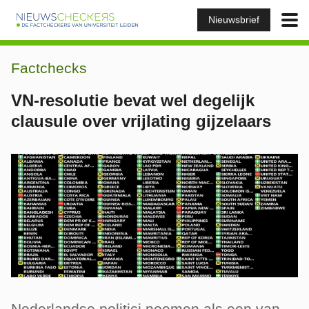
Nieuwsbrief
Factchecks
VN-resolutie bevat wel degelijk
clausule over vrijlating gijzelaars
Nederlandse politici noemen als een van