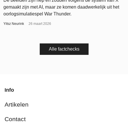
De beelden zijn nep en zouden volgens de system van X
gemaakt zijn met AI, maar ze komen daadwerkelijk uit het
oorlogsimulatiespel War Thunder.
Yitsz Neurink
26 maart 2026
Alle factchecks
Info
Artikelen
Contact