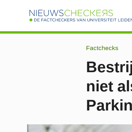
Factchecks
Bestri
niet a
Parki