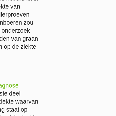
ekte van
 dierproeven
ijnboeren zou
) onderzoek
den van graan-
n op de ziekte
iagnose
ste deel
iekte waarvan
g staat op