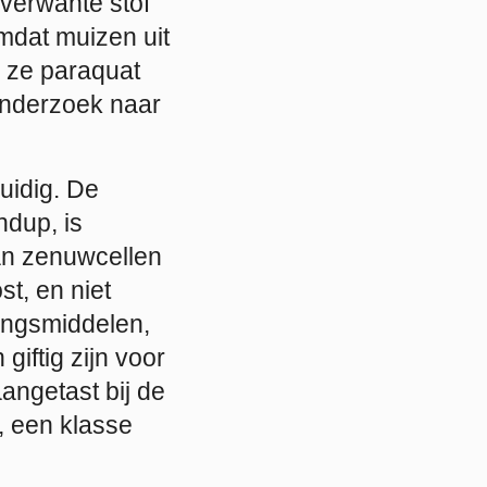
 verwante stof
mdat muizen uit
n ze paraquat
 onderzoek naar
uidig. De
ndup, is
an zenuwcellen
t, en niet
dingsmiddelen,
giftig zijn voor
angetast bij de
, een klasse