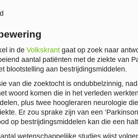
d
bewering
kel in de
Volkskrant
gaat op zoek naar antw
oeiend aantal patiënten met de ziekte van Pa
 blootstelling aan bestrijdingsmiddelen.
e van die zoektocht is ondubbelzinnig, nada
het woord komen die in het verleden werkte
ddelen, plus twee hoogleraren neurologie d
iekte. Er zou sprake zijn van een ‘Parkinso
bod op bestrijdingsmiddelen kan die een hal
ntal wetenschappelijke studies wijst volgens