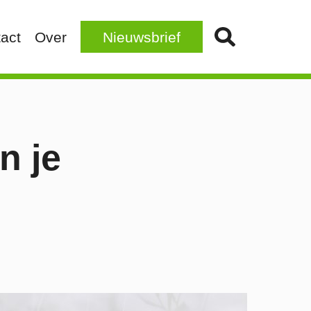
act
Over
Nieuwsbrief
n je