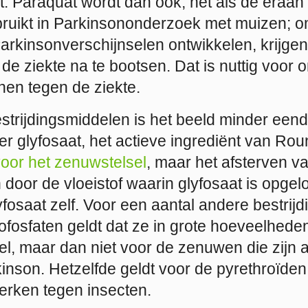
t. Paraquat wordt dan ook, net als de eraan
bruikt in Parkinsononderzoek met muizen; o
Parkinsonverschijnselen ontwikkelen, krijge
de ziekte na te bootsen. Dat is nuttig voor
nen tegen de ziekte.
strijdingsmiddelen is het beeld minder eend
r glyfosaat, het actieve ingrediënt van Rou
 voor het zenuwstelsel
, maar het afsterven v
oor de vloeistof waarin glyfosaat is opgelos
fosaat zelf. Voor een aantal andere bestrij
fosfaten geldt dat ze in grote hoeveelheden 
l, maar dan niet voor de zenuwen die zijn a
inson. Hetzelfde geldt voor de pyrethroïden
erken tegen insecten.