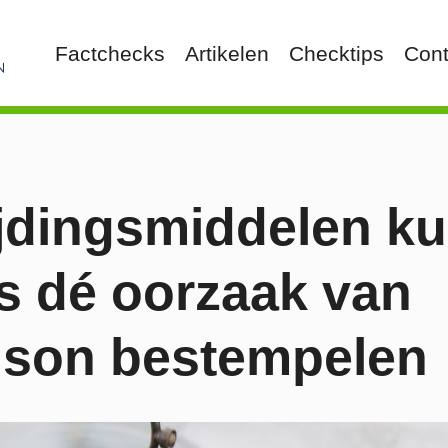
Factchecks
Artikelen
Checktips
Cont
jdingsmiddelen ku
ls dé oorzaak van
nson bestempelen