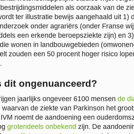
 bestrijdingsmiddelen als oorzaak van de zi
ordt ter illustratie bewijs aangehaald uit 1)
) onderzoek onder agrariërs (onder Franse w
ddels een erkende beroepsziekte zijn) en 3
die wonen in landbouwgebieden (omwonen
elt zouden een 50 procent hoger risico lope
.
 dit ongenuanceerd?
rijgen jaarlijks ongeveer 6100 mensen
de d
, waarvan de ziekte van Parkinson het groot
 RIVM noemt de aandoening een ouderdomsz
og
grotendeels onbekend
zijn. De aandoenin