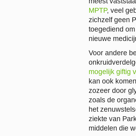
meest vaststaa
MPTP
, veel ge
zichzelf geen 
toegediend om 
nieuwe medicij
Voor andere be
onkruidverdelge
mogelijk giftig
kan ook komen d
zozeer door gly
zoals de organo
het zenuwstelse
ziekte van Park
middelen die w