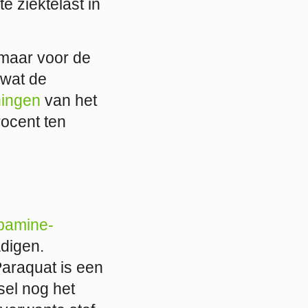
e ziektelast in
 maar voor de
 wat de
ningen
van het
ocent ten
pamine-
digen.
araquat is een
sel nog het