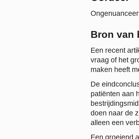
Ongenuanceer
Bron van 
Een recent arti
vraag of het gr
maken heeft met
De eindconclusi
patiënten aan 
bestrijdingsmi
doen naar de z
alleen een ver
Een groeiend aa