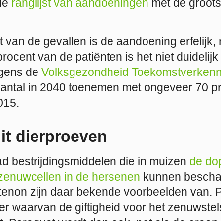
de
ranglijst van aandoeningen
met de grootst
t van de gevallen is de aandoening erfelijk,
rocent van de patiënten is het niet duidelijk
lgens de
Volksgezondheid Toekomstverken
antal in 2040 toenemen met ongeveer 70 pr
015.
uit dierproeven
ad bestrijdingsmiddelen die in muizen
de do
zenuwcellen in de hersenen
kunnen bescha
tenon zijn daar bekende voorbeelden van. P
er waarvan de giftigheid voor het zenuwstel