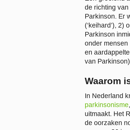
de richting van
Parkinson. Er w
(‘keihard’), 2
Parkinson inmi
onder mensen 
en aardappelte
van Parkinson)
Waarom is
In Nederland k
parkinsonisme
uitmaakt. Het
de oorzaken n