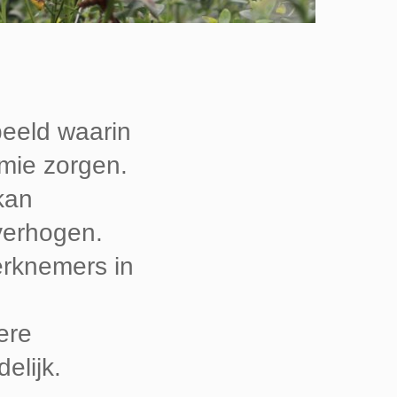
beeld waarin
mie zorgen.
kan
verhogen.
erknemers in
ere
elijk.