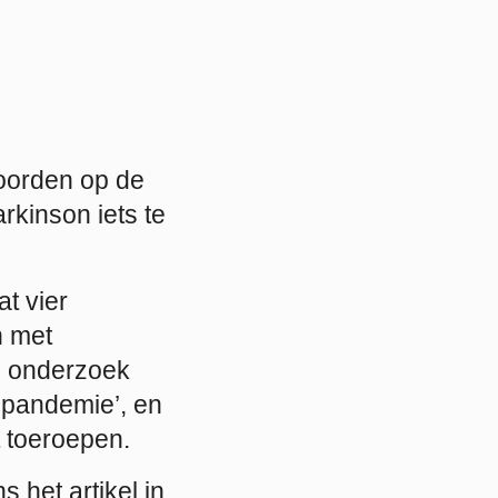
oorden op de
rkinson iets te
t vier
n met
ie onderzoek
npandemie’, en
t toeroepen.
 het artikel in