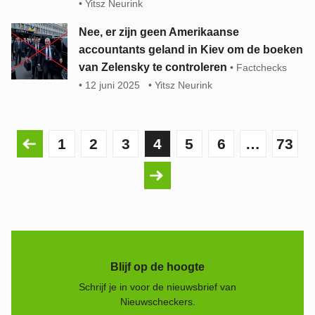
Yitsz Neurink
Nee, er zijn geen Amerikaanse
accountants geland in Kiev om de boeken
van Zelensky te controleren
Factchecks
12 juni 2025
Yitsz Neurink
1
2
3
4
5
6
…
73
Blijf op de hoogte
Schrijf je in voor de nieuwsbrief van
Nieuwscheckers.