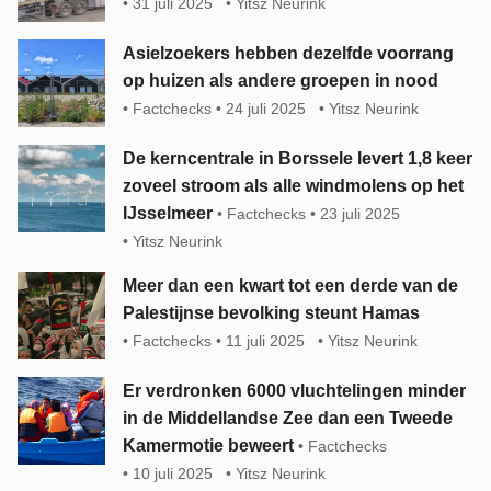
31 juli 2025
Yitsz Neurink
Asielzoekers hebben dezelfde voorrang
op huizen als andere groepen in nood
Factchecks
24 juli 2025
Yitsz Neurink
De kerncentrale in Borssele levert 1,8 keer
zoveel stroom als alle windmolens op het
IJsselmeer
Factchecks
23 juli 2025
Yitsz Neurink
Meer dan een kwart tot een derde van de
Palestijnse bevolking steunt Hamas
Factchecks
11 juli 2025
Yitsz Neurink
Er verdronken 6000 vluchtelingen minder
in de Middellandse Zee dan een Tweede
Kamermotie beweert
Factchecks
10 juli 2025
Yitsz Neurink