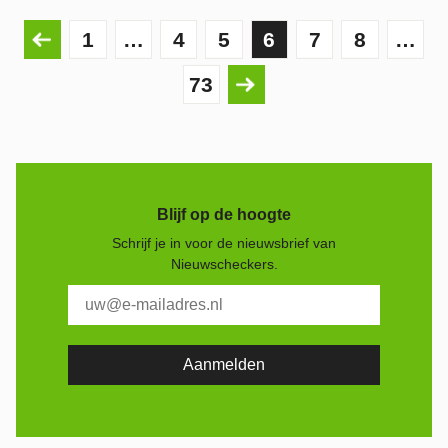
1
…
4
5
6
7
8
…
73
Blijf op de hoogte
Schrijf je in voor de nieuwsbrief van
Nieuwscheckers.