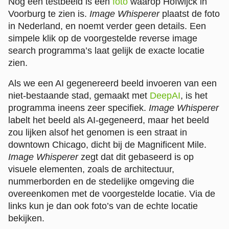
Nog een testbeeld is een
foto
waarop Hofwijck in
Voorburg te zien is.
Image Whisperer
plaatst de foto
in Nederland, en noemt verder geen details. Een
simpele klik op de voorgestelde reverse image
search programma’s laat gelijk de exacte locatie
zien.
Als we een AI gegenereerd beeld invoeren van een
niet-bestaande stad, gemaakt met
DeepAI
, is het
programma ineens zeer specifiek.
Image Whisperer
labelt het beeld als AI-gegeneerd, maar het beeld
zou lijken alsof het genomen is een straat in
downtown Chicago, dicht bij de Magnificent Mile.
Image Whisperer
zegt dat dit gebaseerd is op
visuele elementen, zoals de architectuur,
nummerborden en de stedelijke omgeving die
overeenkomen met de voorgestelde locatie. Via de
links kun je dan ook foto’s van de echte locatie
bekijken.