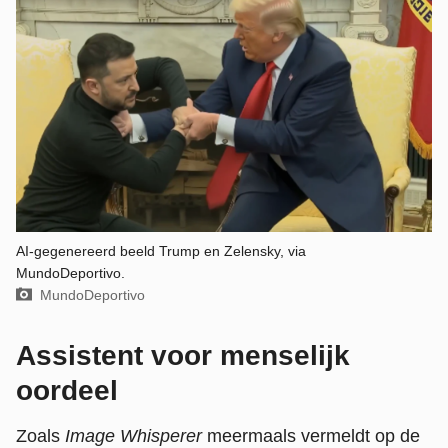
AI-gegenereerd beeld Trump en Zelensky, via
MundoDeportivo.
Beeld door:
MundoDeportivo
Assistent voor menselijk
oordeel
Zoals
Image Whisperer
meermaals vermeldt op de