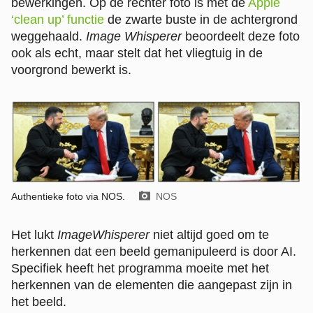
bewerkingen. Op de rechter foto is met de
Apple
‘clean up’ functie
de zwarte buste in de achtergrond
weggehaald.
Image Whisperer
beoordeelt deze foto
ook als echt, maar stelt dat het vliegtuig in de
voorgrond bewerkt is.
Authentieke foto via NOS.
Beeld door:
NOS
Het lukt
ImageWhisperer
niet altijd goed om te
herkennen dat een beeld gemanipuleerd is door AI.
Specifiek heeft het programma moeite met het
herkennen van de elementen die aangepast zijn in
het beeld.