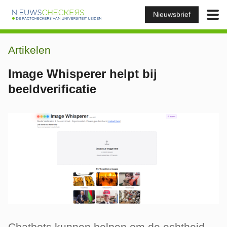
Nieuwsbrief
Artikelen
Image Whisperer helpt bij
beeldverificatie
Chatbots kunnen helpen om de echtheid