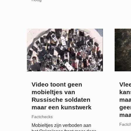
Video toont geen
Vle
mobieltjes van
kan
Russische soldaten
maa
maar een kunstwerk
gee
maa
Factchecks
Factc
Mobieltjes zijn verboden aan