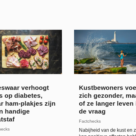
eswaar verhoogt
Kustbewoners voe
s op diabetes,
zich gezonder, ma
r ham-plakjes zijn
of ze langer leven 
n handige
de vraag
tstaf
Factchecks
hecks
Nabijheid van de kust en 