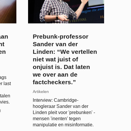
aan
Prebunk-professor
ht
Sander van der
den
Linden: “We vertellen
niet wat juist of
onjuist is. Dat laten
we over aan de
ags
factcheckers.”
r last
Artikelen
rtalen
Interview: Cambridge-
vies.
hoogleraar Sander van der
t
Linden pleit voor 'prebunken' -
mensen 'inenten' tegen
manipulatie en misinformatie.