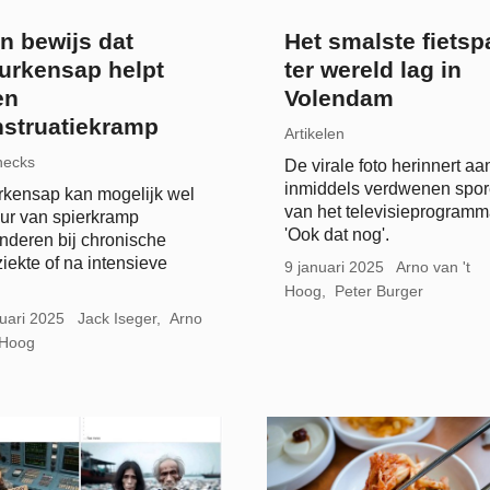
n bewijs dat
Het smalste fietsp
urkensap helpt
ter wereld lag in
en
Volendam
struatiekramp
Artikelen
hecks
De virale foto herinnert aa
inmiddels verdwenen spo
kensap kan mogelijk wel
van het televisieprogram
ur van spierkramp
'Ook dat nog'.
nderen bij chronische
ziekte of na intensieve
9 januari 2025
Arno van 't
Hoog
Peter Burger
uari 2025
Jack Iseger
Arno
 Hoog