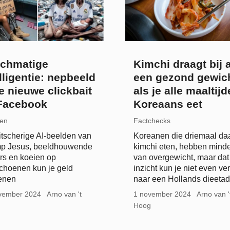
schmatige
Kimchi draagt bij 
lligentie: nepbeeld
een gezond gewic
e nieuwe clickbait
als je alle maaltij
Facebook
Koreaans eet
len
Factchecks
itscherige AI-beelden van
Koreanen die driemaal da
mp Jesus, beeldhouwende
kimchi eten, hebben minde
rs en koeien op
van overgewicht, maar dat
hoenen kun je geld
inzicht kun je niet even ve
enen
naar een Hollands dieetad
vember 2024
Arno van 't
1 november 2024
Arno van '
Hoog