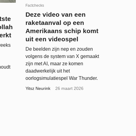
Factchecks
Deze video van een
tste
raketaanval op een
llah
Amerikaans schip komt
erkt
uit een videospel
reeks
De beelden zijn nep en zouden
volgens de system van X gemaakt
zijn met AI, maar ze komen
houdt
daadwerkelijk uit het
oorlogsimulatiespel War Thunder.
Yitsz Neurink
26 maart 2026