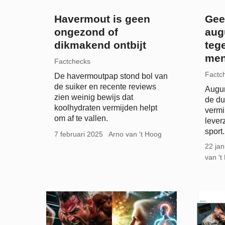
Havermout is geen
Gee
ongezond of
aug
dikmakend ontbijt
teg
men
Factchecks
Factc
De havermoutpap stond bol van
de suiker en recente reviews
Augur
zien weinig bewijs dat
de du
koolhydraten vermijden helpt
vermi
om af te vallen.
lever
sport.
7 februari 2025
Arno van 't Hoog
22 jan
van 't