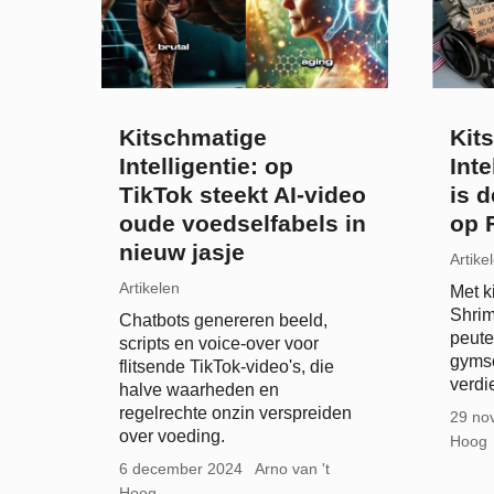
Kitschmatige
Kit
Intelligentie: op
Inte
TikTok steekt AI-video
is d
oude voedselfabels in
op 
nieuw jasje
Artike
Artikelen
Met k
Shri
Chatbots genereren beeld,
peute
scripts en voice-over voor
gymsc
flitsende TikTok-video's, die
verdi
halve waarheden en
regelrechte onzin verspreiden
29 no
over voeding.
Hoog
6 december 2024
Arno van 't
Hoog