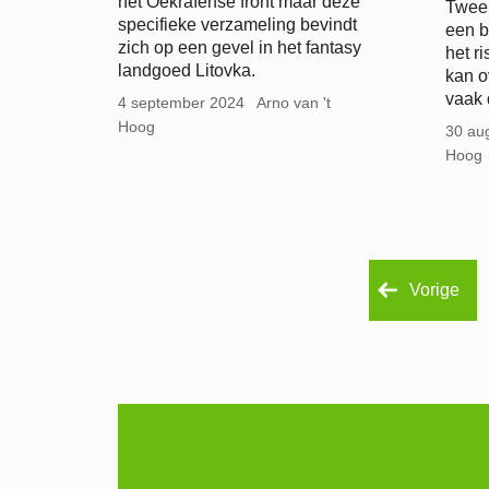
het Oekraïense front maar deze
Twee 
specifieke verzameling bevindt
een b
zich op een gevel in het fantasy
het r
landgoed Litovka.
kan o
vaak 
4 september 2024
Arno van 't
Hoog
30 au
Hoog
Vorige