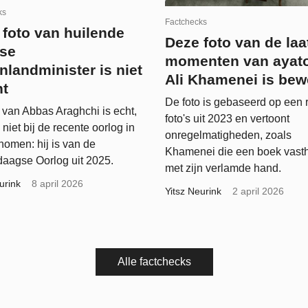
ks
Factchecks
 foto van huilende
Deze foto van de laa
nse
momenten van ayato
nlandminister is niet
Ali Khamenei is bew
nt
De foto is gebaseerd op een 
 van Abbas Araghchi is echt,
foto's uit 2023 en vertoont
 niet bij de recente oorlog in
onregelmatigheden, zoals
nomen: hij is van de
Khamenei die een boek vast
daagse Oorlog uit 2025.
met zijn verlamde hand.
urink
8 april 2026
Yitsz Neurink
2 april 2026
Alle factchecks