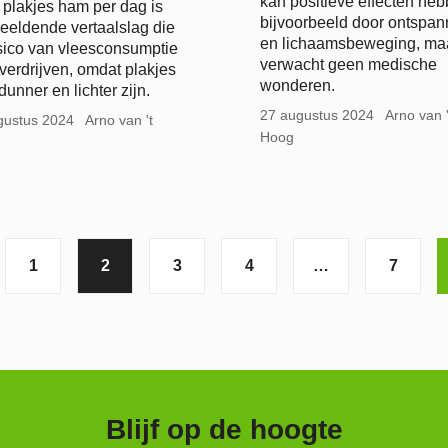
kan positieve effecten heb
plakjes ham per dag is
bijvoorbeeld door ontspan
eeldende vertaalslag die
en lichaamsbeweging, ma
isico van vleesconsumptie
verwacht geen medische
verdrijven, omdat plakjes
wonderen.
dunner en lichter zijn.
27 augustus 2024
Arno van '
gustus 2024
Arno van 't
Hoog
1
2
3
4
…
7
Blijf op de hoogte