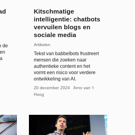
ad
Kitschmatige
intelligentie: chatbots
vervuilen blogs en
sociale media
Artikelen
n de
ren
Tekst van babbelbots frustreert
ma
mensen die zoeken naar
authentieke content en het
vormt een risico voor verdere
ontwikkeling van AI.
20 december 2024
Arno van 't
Hoog