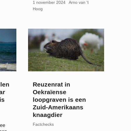
1 november 2024
Arno van 't
Hoog
len
Reuzenrat in
ar
Oekraïense
is
loopgraven is een
Zuid-Amerikaans
knaagdier
Factchecks
zee