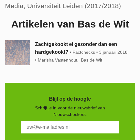
Media, Universiteit Leiden (2017/2018)
Artikelen van Bas de Wit
Zachtgekookt ei gezonder dan een
hardgekookt?
Factchecks
3 januari 2018
Marisha Vastenhout
Bas de Wit
Blijf op de hoogte
Schrijf je in voor de nieuwsbrief van
Nieuwscheckers.