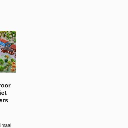
voor
iet
ers
ximaal