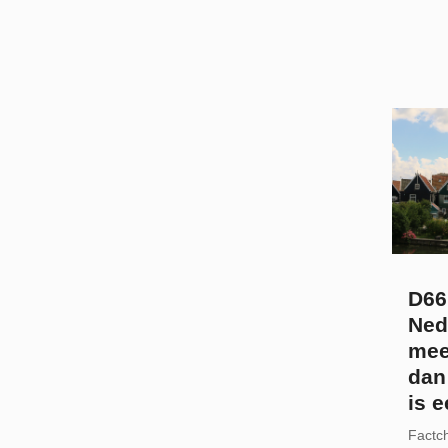
D66 
Nede
mee
dan
is 
Factc