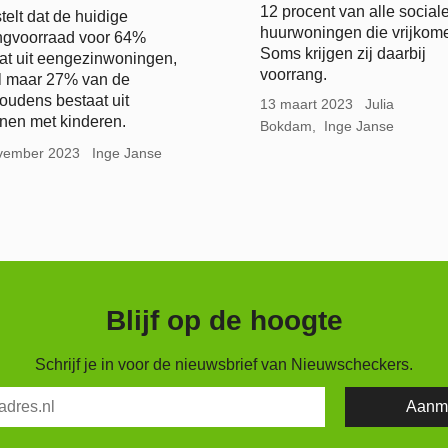
12 procent van alle social
telt dat de huidige
huurwoningen die vrijkom
ngvoorraad voor 64%
Soms krijgen zij daarbij
at uit eengezinwoningen,
voorrang.
jl maar 27% van de
oudens bestaat uit
13 maart 2023
Julia
nen met kinderen.
Bokdam
Inge Janse
vember 2023
Inge Janse
Blijf op de hoogte
Schrijf je in voor de nieuwsbrief van Nieuwscheckers.