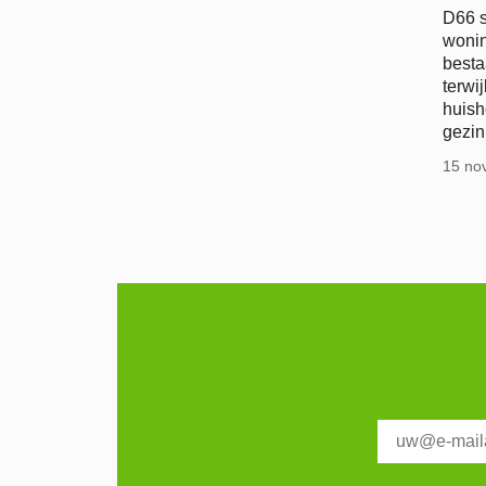
D66 s
woni
besta
terwi
huish
gezin
15 no