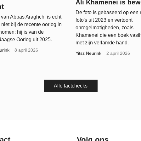
Ali Khamenei is bew
nt
De foto is gebaseerd op een 
 van Abbas Araghchi is echt,
foto's uit 2023 en vertoont
 niet bij de recente oorlog in
onregelmatigheden, zoals
nomen: hij is van de
Khamenei die een boek vast
daagse Oorlog uit 2025.
met zijn verlamde hand.
urink
8 april 2026
Yitsz Neurink
2 april 2026
Alle factchecks
act
Volg ons