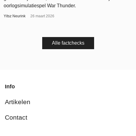
oorlogsimulatiespel War Thunder.
Yitsz Neurink
26 maart 2026
Alle factchecks
Info
Artikelen
Contact