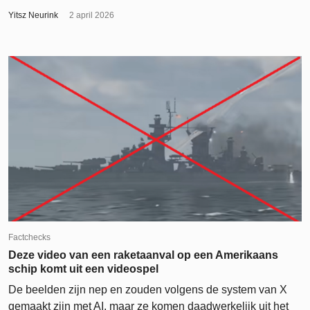
Yitsz Neurink
2 april 2026
Factchecks
Deze video van een raketaanval op een Amerikaans
schip komt uit een videospel
De beelden zijn nep en zouden volgens de system van X
gemaakt zijn met AI, maar ze komen daadwerkelijk uit het