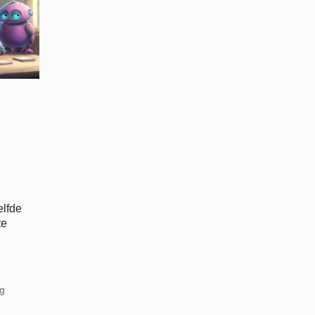
elfde
te
og