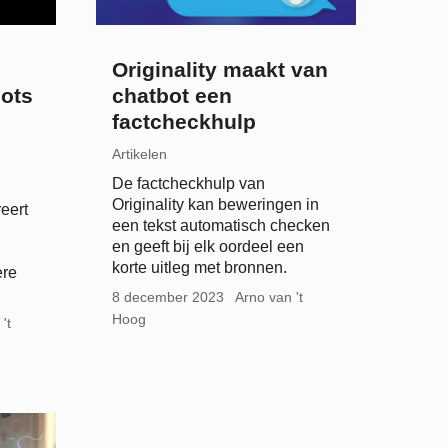
Originality maakt van
bots
chatbot een
factcheckhulp
Artikelen
De factcheckhulp van
Originality kan beweringen in
reert
een tekst automatisch checken
en geeft bij elk oordeel een
korte uitleg met bronnen.
ere
8 december 2023
Arno van 't
Hoog
't