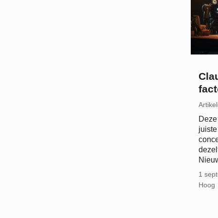
Cla
fac
Artike
Deze 
juiste
conce
dezel
Nieu
1 sep
Hoog