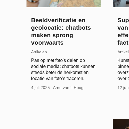
Beeldverificatie en
Sup
geolocatie: chatbots
van
maken sprong
eff
voorwaarts
fac
Artikelen
Artike
Pas op met foto's delen op
Kunst
sociale media: chatbots kunnen
binne
steeds beter de herkomst en
overz
locatie van foto’s traceren.
over 
4 juli 2025
Arno van 't Hoog
12 jun