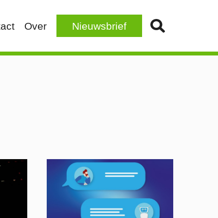
act
Over
Nieuwsbrief