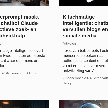
erprompt maakt
Kitschmatige
 chatbot Claude
intelligentie: chat
ectieve zoek- en
vervuilen blogs en
tcheckhulp
sociale media
len
Artikelen
matige intelligentie levert
Tekst van babbelbots frust
n twee minuten een eerste
mensen die zoeken naar
icht waar een mens uren
authentieke content en het
doet.
vormt een risico voor verd
ontwikkeling van AI.
i 2025
Arno van 't Hoog
20 december 2024
Arno van 
Hoog