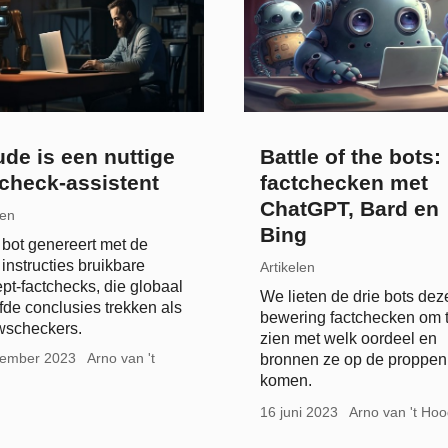
ude is een nuttige
Battle of the bots:
tcheck-assistent
factchecken met
ChatGPT, Bard en
len
Bing
bot genereert met de
 instructies bruikbare
Artikelen
pt-factchecks, die globaal
We lieten de drie bots dez
fde conclusies trekken als
bewering factchecken om 
wscheckers.
zien met welk oordeel en
tember 2023
Arno van 't
bronnen ze op de proppen
komen.
16 juni 2023
Arno van 't Ho