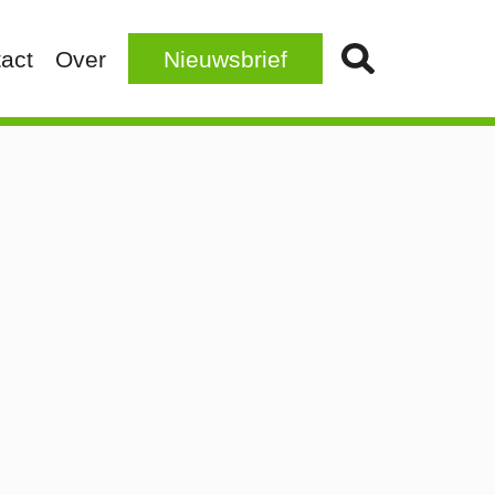
act
Over
Nieuwsbrief