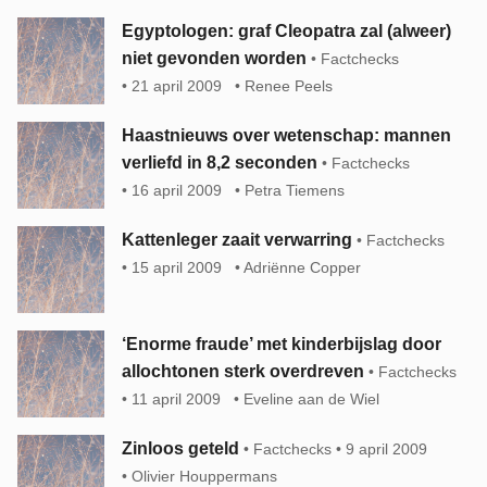
Egyptologen: graf Cleopatra zal (alweer)
niet gevonden worden
Factchecks
21 april 2009
Renee Peels
Haastnieuws over wetenschap: mannen
verliefd in 8,2 seconden
Factchecks
16 april 2009
Petra Tiemens
Kattenleger zaait verwarring
Factchecks
15 april 2009
Adriënne Copper
‘Enorme fraude’ met kinderbijslag door
allochtonen sterk overdreven
Factchecks
11 april 2009
Eveline aan de Wiel
Zinloos geteld
Factchecks
9 april 2009
Olivier Houppermans