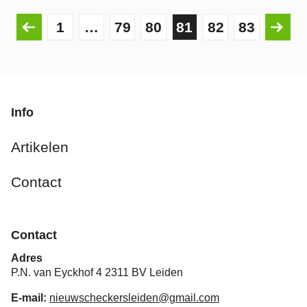
1
…
79
80
81
82
83
Info
Artikelen
Contact
Contact
Adres
P.N. van Eyckhof 4 2311 BV Leiden
E-mail:
nieuwscheckersleiden@gmail.com