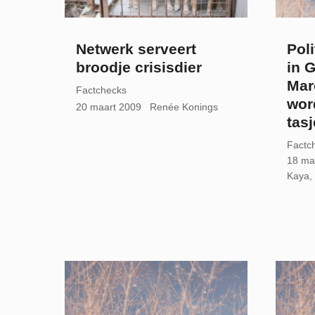
Netwerk serveert
Poli
broodje crisisdier
in 
Mar
Factchecks
wor
20 maart 2009
Renée Konings
tasj
Factc
18 ma
Kaya