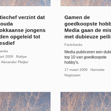
tiechef verzint dat
Gamen de
Gouda
goedkoopste hob
okkaanse jongens
Media gaan de mis
den opgeleid tot
met dubieuze peil
esdief
Factchecks
hecks
Media publiceren een dub
art 2009
Rukiye
top 10 van goedkoopste
Alexander Pleijter
hobby's.
17 maart 2009
Hanneke
Nagtzaam