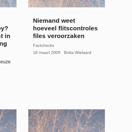
Niemand weet
by?
hoeveel flitscontroles
t in
files veroorzaken
ing
Factchecks
16 maart 2009
Britta Wielaard
ieuze