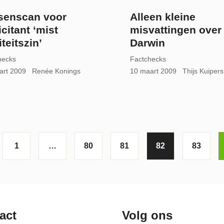
senscan voor
Alleen kleine
icitant ‘mist
misvattingen over
iteitszin’
Darwin
hecks
Factchecks
art 2009
Renée Konings
10 maart 2009
Thijs Kuipers
1
…
80
81
82
83
act
Volg ons