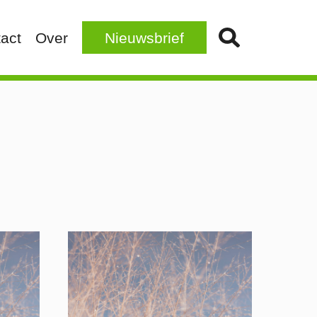
act
Over
Nieuwsbrief